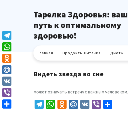
Перейти
к
Тарелка Здоровья: ваш
содержимому
путь к оптимальному
здоровью!
Telegram
Главная
Продукты Питания
Диеты
WhatsApp
Odnoklassniki
Видеть звезда во сне
Mail.Ru
VK
может означать встречу с важным человеком.
Telegram
WhatsApp
Odnoklassniki
Mail.Ru
VK
Viber
Отп
Viber
Отправить