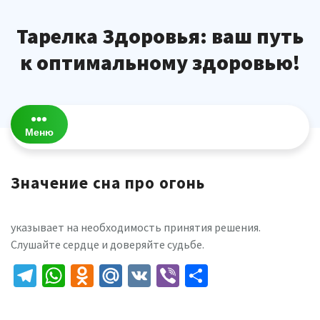
Перейти
к
Тарелка Здоровья: ваш путь
содержимому
к оптимальному здоровью!
Меню
Значение сна про огонь
указывает на необходимость принятия решения.
Слушайте сердце и доверяйте судьбе.
Telegram
WhatsApp
Odnoklassniki
Mail.Ru
VK
Viber
Отправить