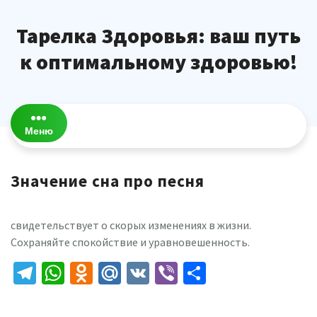
Перейти
к
Тарелка Здоровья: ваш путь
содержимому
к оптимальному здоровью!
Меню
Значение сна про песня
свидетельствует о скорых изменениях в жизни.
Сохраняйте спокойствие и уравновешенность.
Telegram
WhatsApp
Odnoklassniki
Mail.Ru
VK
Viber
Отправить