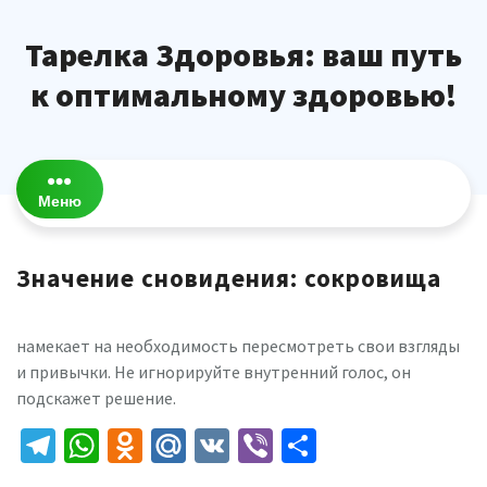
Перейти
к
Тарелка Здоровья: ваш путь
содержимому
к оптимальному здоровью!
Меню
Значение сновидения: сокровища
намекает на необходимость пересмотреть свои взгляды
и привычки. Не игнорируйте внутренний голос, он
подскажет решение.
Telegram
WhatsApp
Odnoklassniki
Mail.Ru
VK
Viber
Отправить