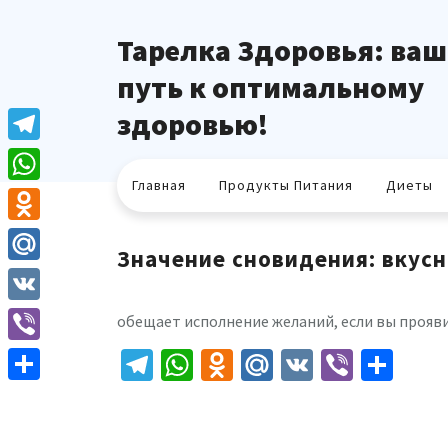
Перейти
к
Тарелка Здоровья: ваш
содержимому
путь к оптимальному
здоровью!
Telegram
Главная
Продукты Питания
Диеты
WhatsApp
Odnoklassniki
Значение сновидения: вкус
Mail.Ru
VK
обещает исполнение желаний, если вы прояв
Telegram
WhatsApp
Odnoklassniki
Mail.Ru
VK
Viber
Отп
Viber
Отправить