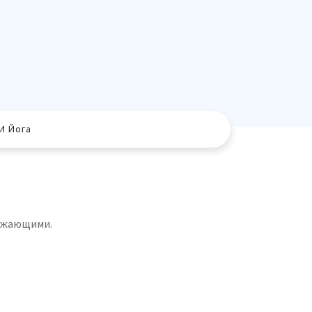
И Йога
ружающими.