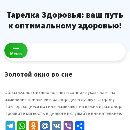
Перейти
к
Тарелка Здоровья: ваш путь
содержимому
к оптимальному здоровью!
Меню
Золотой окно во сне
Образ «Золотой окно во сне» в соннике указывает на
изменение привычек и распорядка в лучшую сторону.
Повторяющиеся мотивы намекают на важный разговор.
Проявите мягкость в диалоге и слушайте внимательнее.
Telegram
WhatsApp
Odnoklassniki
Mail.Ru
VK
Viber
Отправить