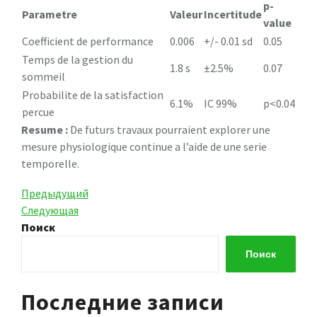
p-
Parametre
Valeur
Incertitude
value
Coefficient de performance
0.006
+/- 0.01 sd
0.05
Temps de la gestion du
1.8 s
±2.5%
0.07
sommeil
Probabilite de la satisfaction
6.1%
IC 99%
p<0.04
percue
Resume :
De futurs travaux pourraient explorer une
mesure physiologique continue a l’aide de une serie
temporelle.
Навигация
Предыдущая
Предыдущий
запись
Следующая
Следующая
по
запись
Поиск
записям
Поиск
Последние записи