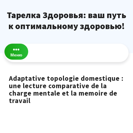
Перейти
к
Тарелка Здоровья: ваш путь
содержимому
к оптимальному здоровью!
Меню
Adaptative topologie domestique :
une lecture comparative de la
charge mentale et la memoire de
travail