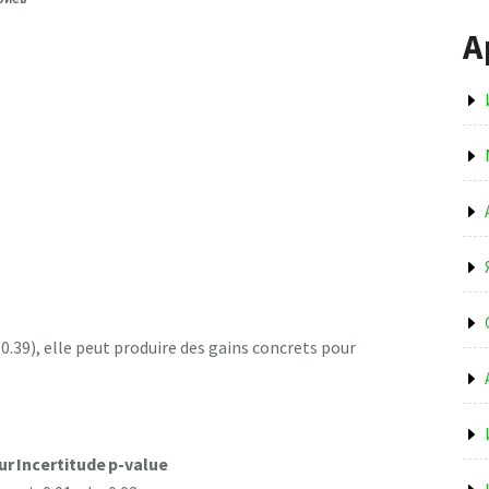
А
 0.39), elle peut produire des gains concrets pour
ur
Incertitude
p-value