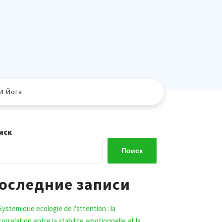
И Йога
иск
Поиск
оследние записи
Systemique ecologie de l'attention : la
correlation entre la stabilite emotionnelle et la