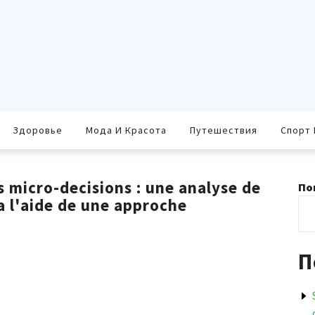
Здоровье
Мода И Красота
Путешествия
Спорт 
 micro-decisions : une analyse de
По
 a l'aide de une approche
П