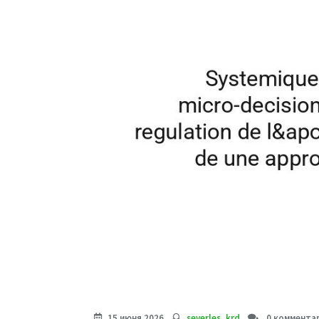
15 июня 2026
severles_krd
0 коммента