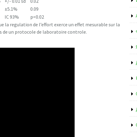
5
+/- 0.01 sd
0.02
±5.1%
0.09
IC 93%
p<0.02
 la regulation de l’effort exerce un effet mesurable sur la
ns de un protocole de laboratoire controle.