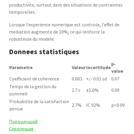
productivite, surtout dans des situations de contraintes
temporelles.
Lorsque l’experience numerique est controle, l’effet de
mediation augmente de 10%, ce qui renforce la
robustesse du modele.
Donnees statistiques
p-
Parametre
Valeur
Incertitude
value
Coefficient de coherence
0.003
+/- 0.01 sd
0.07
Temps de la gestion du
2.7 s
±5.0%
0.09
sommeil
Probabilite de la satisfaction
2.7%
IC 92%
p<0.09
percue
Навигация
Предыдущая
Предыдущий
запись
Следующая
Следующая
по