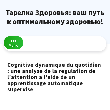
Перейти
к
Тарелка Здоровья: ваш путь
содержимому
к оптимальному здоровью!
Меню
Cognitive dynamique du quotidien
: une analyse de la regulation de
l'attention a l'aide de un
apprentissage automatique
supervise