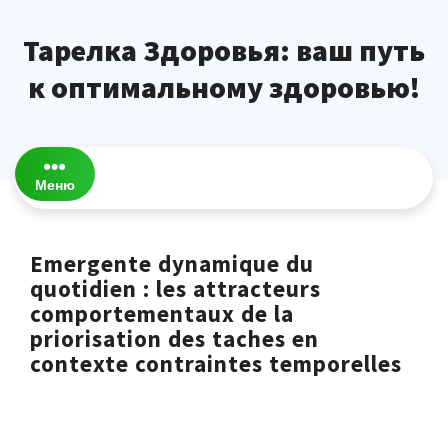
Перейти
к
Тарелка Здоровья: ваш путь
содержимому
к оптимальному здоровью!
Меню
Emergente dynamique du
quotidien : les attracteurs
comportementaux de la
priorisation des taches en
contexte contraintes temporelles