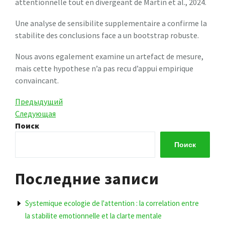
attentionnelle tout en divergeant de Martin et al., 2024.
Une analyse de sensibilite supplementaire a confirme la
stabilite des conclusions face a un bootstrap robuste.
Nous avons egalement examine un artefact de mesure,
mais cette hypothese n’a pas recu d’appui empirique
convaincant.
Навигация
Предыдущая
Предыдущий
запись
Следующая
Следующая
по
запись
Поиск
записям
Поиск
Последние записи
Systemique ecologie de l'attention : la correlation entre
la stabilite emotionnelle et la clarte mentale