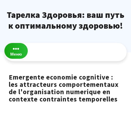
Перейти
к
Тарелка Здоровья: ваш путь
содержимому
к оптимальному здоровью!
Меню
Emergente economie cognitive :
les attracteurs comportementaux
de l'organisation numerique en
contexte contraintes temporelles