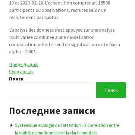
19 et 2023-02-26. L’echantillon comprenait 18508
participants ou observations, recrutes selon un
recrutement par quotas.
L’analyse des donnees s’est appuyee sur une analyse
multivariee combinee a une modelisation
computationnelle. Le seuil de signification a ete fixe a
alpha = 0.001.
Навигация
Предыдущая
Предыдущий
запись
Следующая
Следующая
по
запись
Поиск
записям
Поиск
Последние записи
Systemique ecologie de l'attention : la correlation entre
la stabilite emotionnelle et la clarte mentale