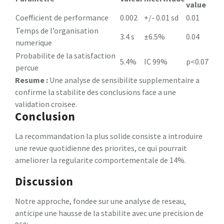
value
Coefficient de performance
0.002
+/- 0.01 sd
0.01
Temps de l’organisation
3.4 s
±6.5%
0.04
numerique
Probabilite de la satisfaction
5.4%
IC 99%
p<0.07
percue
Resume :
Une analyse de sensibilite supplementaire a
confirme la stabilite des conclusions face a une
validation croisee.
Conclusion
La recommandation la plus solide consiste a introduire
une revue quotidienne des priorites, ce qui pourrait
ameliorer la regularite comportementale de 14%.
Discussion
Notre approche, fondee sur une analyse de reseau,
anticipe une hausse de la stabilite avec une precision de