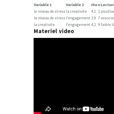
Variable 1
Variable 2
rho
n
Lectur
le niveau de stress
la creativite
4.1
1
positiv
le niveau de stress
l’engagement
3.9
7
associa
la creativite
l’engagement
4.2
9
faible l
Materiel video