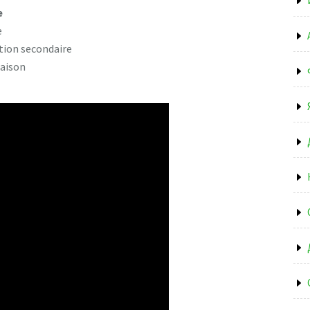
e
e
tion secondaire
iaison