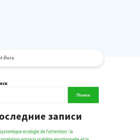
И Йога
иск
Поиск
оследние записи
Systemique ecologie de l'attention : la
correlation entre la stabilite emotionnelle et la