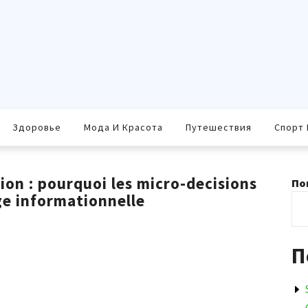
Здоровье
Мода И Красота
Путешествия
Спорт 
tion : pourquoi les micro-decisions
По
ge informationnelle
П