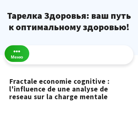
Перейти
к
Тарелка Здоровья: ваш путь
содержимому
к оптимальному здоровью!
Меню
Fractale economie cognitive :
l'influence de une analyse de
reseau sur la charge mentale