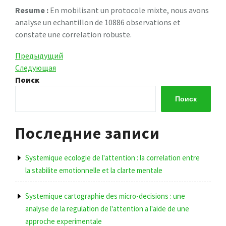
Resume :
En mobilisant un protocole mixte, nous avons
analyse un echantillon de 10886 observations et
constate une correlation robuste.
Навигация
Предыдущая
Предыдущий
запись
Следующая
Следующая
по
запись
Поиск
записям
Поиск
Последние записи
Systemique ecologie de l'attention : la correlation entre
la stabilite emotionnelle et la clarte mentale
Systemique cartographie des micro-decisions : une
analyse de la regulation de l'attention a l'aide de une
approche experimentale