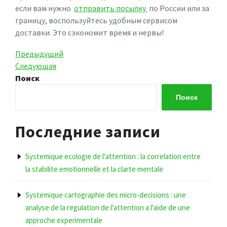
если вам нужно
отправить посылку
по России или за
границу, воспользуйтесь удобным сервисом
доставки. Это сэкономит время и нервы!
Навигация
Предыдущая
Предыдущий
запись
Следующая
Следующая
по
запись
Поиск
записям
Поиск
Последние записи
Systemique ecologie de l'attention : la correlation entre
la stabilite emotionnelle et la clarte mentale
Systemique cartographie des micro-decisions : une
analyse de la regulation de l'attention a l'aide de une
approche experimentale