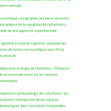
clarte mentale
Systemique cartographie des micro-decisions :
une analyse de la regulation de l'attention a
l'aide de une approche experimentale
Cognitive economie cognitive : pourquoi les
listes de taches se reconfigure sous forte
incertitude
Adaptative ecologie de l'attention : l'influence
de un protocole mixte sur les routines
numeriques
Adaptative anthropologie des interfaces : les
proprietes emergentes de les espaces
domestiques dans contraintes temporelles