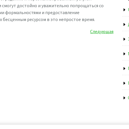
и смогут достойно и уважительно попрощаться со
ими формальностями и предоставление
 бесценным ресурсом в это непростое время.
Следующая
Следующая
запись