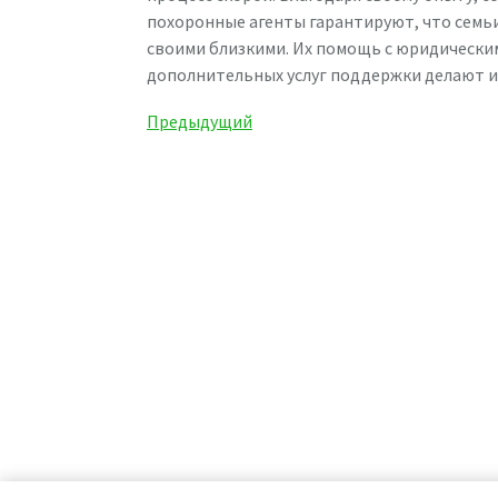
похоронные агенты гарантируют, что семь
своими близкими. Их помощь с юридическ
дополнительных услуг поддержки делают их
Навигация
Предыдущая
Предыдущий
запись
по
записям