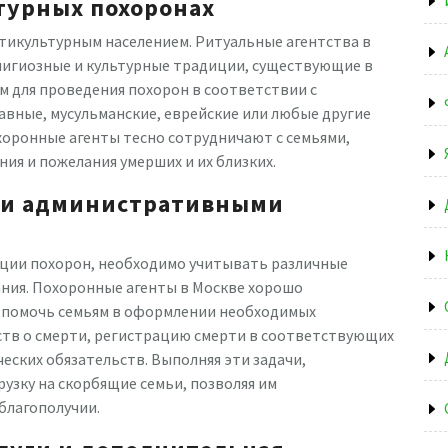
турных похоронах
тикультурным населением. Ритуальные агентства в
лигиозные и культурные традиции, существующие в
м для проведения похорон в соответствии с
вные, мусульманские, еврейские или любые другие
хоронные агенты тесно сотрудничают с семьями,
ия и пожелания умерших и их близких.
 и административными
ции похорон, необходимо учитывать различные
ния. Похоронные агенты в Москве хорошо
т помочь семьям в оформлении необходимых
ств о смерти, регистрацию смерти в соответствующих
еских обязательств. Выполняя эти задачи,
узку на скорбящие семьи, позволяя им
благополучии.