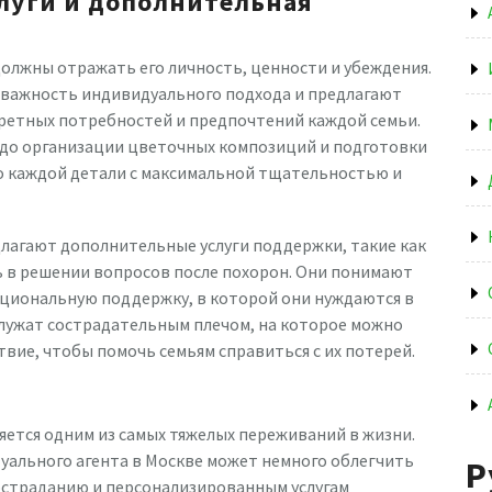
луги и дополнительная
должны отражать его личность, ценности и убеждения.
 важность индивидуального подхода и предлагают
кретных потребностей и предпочтений каждой семьи.
 до организации цветочных композиций и подготовки
 о каждой детали с максимальной тщательностью и
длагают дополнительные услуги поддержки, такие как
ь в решении вопросов после похорон. Они понимают
оциональную поддержку, в которой они нуждаются в
служат сострадательным плечом, на которое можно
твие, чтобы помочь семьям справиться с их потерей.
ляется одним из самых тяжелых переживаний в жизни.
ального агента в Москве может немного облегчить
Р
состраданию и персонализированным услугам