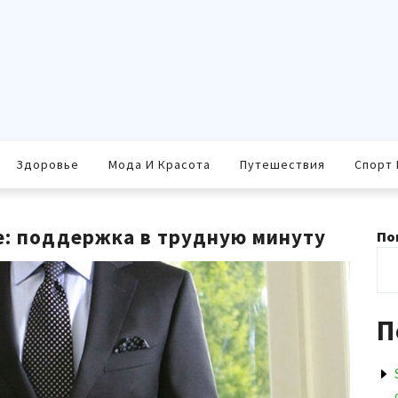
Здоровье
Мода И Красота
Путешествия
Спорт 
е: поддержка в трудную минуту
По
П