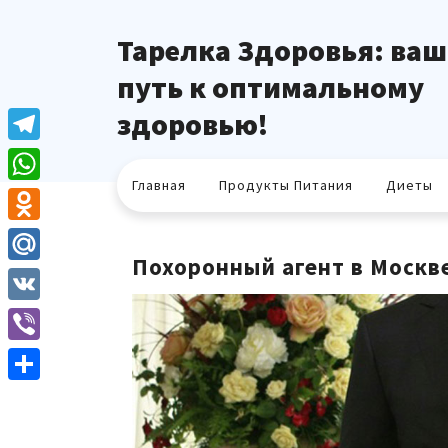
Перейти
к
Тарелка Здоровья: ваш
содержимому
путь к оптимальному
здоровью!
Telegram
Главная
Продукты Питания
Диеты
WhatsApp
Odnoklassniki
Похоронный агент в Москв
Mail.Ru
VK
Viber
Отправить