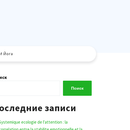
И Йога
иск
Поиск
оследние записи
Systemique ecologie de l'attention : la
correlation entre la stabilite emotionnelle et la