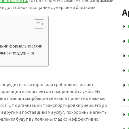
онного агента
, готовых помочь семьям с необходимыми
 и достойное прощание с умершими близкими.
А
ными формальностями
ельная поддержка
аспорядитель похорон или гробовщик, играет
ординации всех аспектов похоронной службы. Их
ании помощи скорбящим семьям в принятии важных
сса. От организации транспортировки умершего до
и другими поставщиками услуг, похоронные агенты
овления будут выполнены гладко и эффективно.