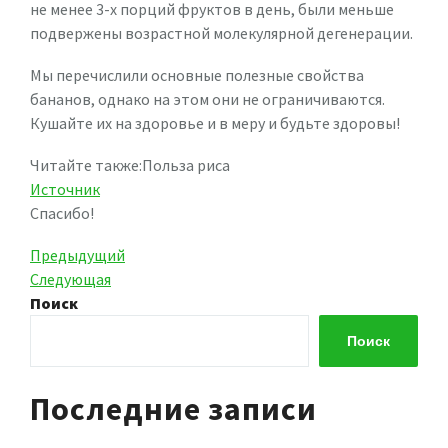
не менее 3-х порций фруктов в день, были меньше
подвержены возрастной молекулярной дегенерации.
Мы перечислили основные полезные свойства
бананов, однако на этом они не ограничиваются.
Кушайте их на здоровье и в меру и будьте здоровы!
Читайте также:Польза риса
Источник
Спасибо!
Навигация
Предыдущая
Предыдущий
запись
Следующая
Следующая
по
запись
Поиск
записям
Поиск
Последние записи