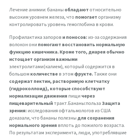
Лечение анимии: бананы
обладают
относительно
высоким уровнем железа, что
помогает
организму
контролировать уровень гемоглобина в крови.
Профилактика запоров
и поносов:
из-за содержания
волокон они
помогают восстановить нормальную
функцию кишечника. Кроме того, диарея обычно
истощает организм важными
электролитами(калием), который содержится в
большом
количестве
в этом
фрукте.
Также они
содержат пектин, растворимую клетчатку
(гидроколлоид), которые способствуют
нормализации движения
пищи
через
пищеварительный
тракт.Бананы:польза
Защита
зрения:
исследования офтальмологов из США
доказали, что бананы полезны
для сохранения
нормального зрения
вплоть до пожилого возраста.
По результатам эксперимента, люди, употреблявшие