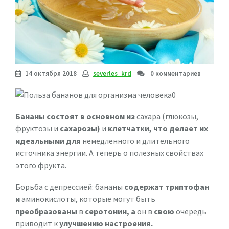
14 октября 2018
severles_krd
0 комментариев
Бананы состоят в основном из
сахара (глюкозы,
фруктозы и
сахарозы)
и
клетчатки, что делает их
идеальными для
немедленного и длительного
источника энергии. А теперь о полезных свойствах
этого фрукта.
Борьба с депрессией: бананы
содержат триптофан
и
аминокислоты, которые могут быть
преобразованы
в
серотонин, а
он в
свою
очередь
приводит к
улучшению настроения.