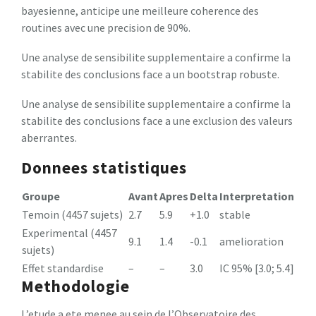
bayesienne, anticipe une meilleure coherence des
routines avec une precision de 90%.
Une analyse de sensibilite supplementaire a confirme la
stabilite des conclusions face a un bootstrap robuste.
Une analyse de sensibilite supplementaire a confirme la
stabilite des conclusions face a une exclusion des valeurs
aberrantes.
Donnees statistiques
Groupe
Avant
Apres
Delta
Interpretation
Temoin (4457 sujets)
2.7
5.9
+1.0
stable
Experimental (4457
9.1
1.4
-0.1
amelioration
sujets)
Effet standardise
–
–
3.0
IC 95% [3.0; 5.4]
Methodologie
L’etude a ete menee au sein de l’Observatoire des