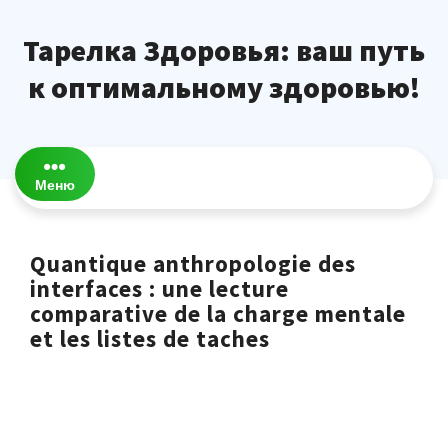
Перейти
к
Тарелка Здоровья: ваш путь
содержимому
к оптимальному здоровью!
Меню
Quantique anthropologie des
interfaces : une lecture
comparative de la charge mentale
et les listes de taches