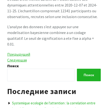
dynamiques attentionnelles entre 2020-12-07 et 2024-
11-25. L’echantillon comprenait 12341 participants ou
observations, recrutes selon une inclusion consecutive.
L’analyse des donnees s’est appuyee sur une
modelisation bayesienne combinee a un codage
qualitatif. Le seuil de signification a ete fixe a alpha =
0.01.
Навигация
Предыдущая
Предыдущий
запись
Следующая
Следующая
по
запись
Поиск
записям
Поиск
Последние записи
Systemique ecologie de l'attention : la correlation entre