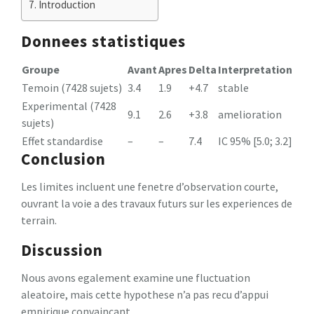
Introduction
Donnees statistiques
Groupe
Avant
Apres
Delta
Interpretation
Temoin (7428 sujets)
3.4
1.9
+4.7
stable
Experimental (7428
9.1
2.6
+3.8
amelioration
sujets)
Effet standardise
–
–
7.4
IC 95% [5.0; 3.2]
Conclusion
Les limites incluent une fenetre d’observation courte,
ouvrant la voie a des travaux futurs sur les experiences de
terrain.
Discussion
Nous avons egalement examine une fluctuation
aleatoire, mais cette hypothese n’a pas recu d’appui
empirique convaincant.