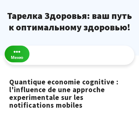
Перейти
к
Тарелка Здоровья: ваш путь
содержимому
к оптимальному здоровью!
Меню
Quantique economie cognitive :
l'influence de une approche
experimentale sur les
notifications mobiles