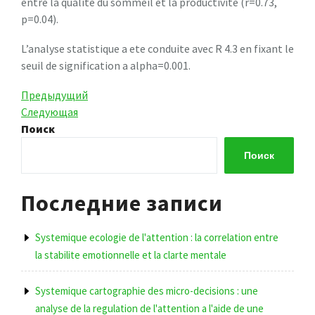
entre la qualite du sommeil et la productivite (r=0.73,
p=0.04).
L’analyse statistique a ete conduite avec R 4.3 en fixant le
seuil de signification a alpha=0.001.
Навигация
Предыдущая
Предыдущий
запись
Следующая
Следующая
по
запись
Поиск
записям
Поиск
Последние записи
Systemique ecologie de l'attention : la correlation entre
la stabilite emotionnelle et la clarte mentale
Systemique cartographie des micro-decisions : une
analyse de la regulation de l'attention a l'aide de une