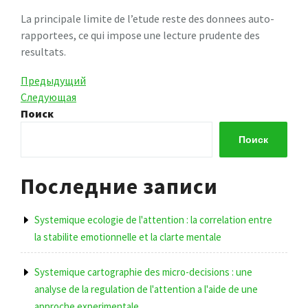
La principale limite de l’etude reste des donnees auto-
rapportees, ce qui impose une lecture prudente des
resultats.
Навигация
Предыдущая
Предыдущий
запись
Следующая
Следующая
по
запись
Поиск
записям
Поиск
Последние записи
Systemique ecologie de l'attention : la correlation entre
la stabilite emotionnelle et la clarte mentale
Systemique cartographie des micro-decisions : une
analyse de la regulation de l'attention a l'aide de une
approche experimentale