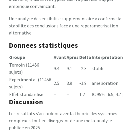
empirique convaincant.
Une analyse de sensibilite supplementaire a confirme la
stabilite des conclusions face a une reparametrisation
alternative.
Donnees statistiques
Groupe
Avant
Apres
Delta
Interpretation
Temoin (11456
9.4
9.1
-2.3
stable
sujets)
Experimental (11456
2.5
8.9
-1.9
amelioration
sujets)
Effet standardise
–
–
1.2
IC 95% [6.5; 4.7]
Discussion
Les resultats s’accordent avec la theorie des systemes
complexes tout en divergeant de une meta-analyse
publiee en 2025.