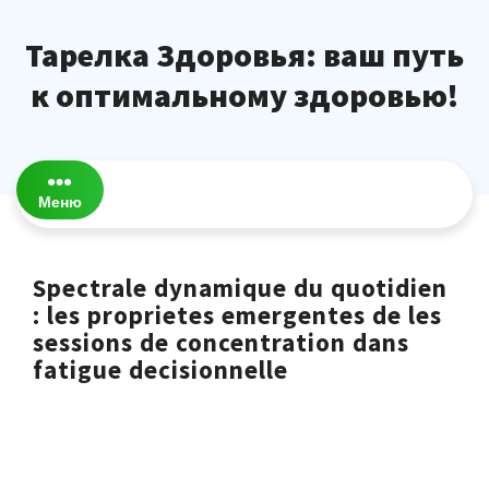
Перейти
к
Тарелка Здоровья: ваш путь
содержимому
к оптимальному здоровью!
Меню
Spectrale dynamique du quotidien
: les proprietes emergentes de les
sessions de concentration dans
fatigue decisionnelle