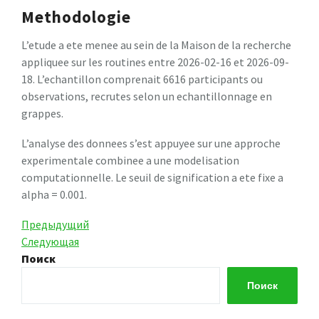
Methodologie
L’etude a ete menee au sein de la Maison de la recherche
appliquee sur les routines entre 2026-02-16 et 2026-09-
18. L’echantillon comprenait 6616 participants ou
observations, recrutes selon un echantillonnage en
grappes.
L’analyse des donnees s’est appuyee sur une approche
experimentale combinee a une modelisation
computationnelle. Le seuil de signification a ete fixe a
alpha = 0.001.
Навигация
Предыдущая
Предыдущий
запись
Следующая
Следующая
по
запись
Поиск
записям
Поиск