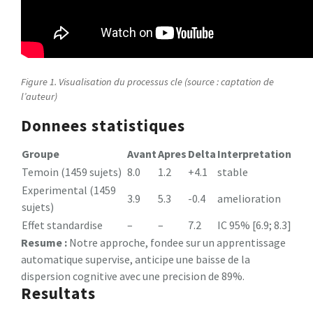
Figure 1. Visualisation du processus cle (source : captation de
l’auteur)
Donnees statistiques
Groupe
Avant
Apres
Delta
Interpretation
Temoin (1459 sujets)
8.0
1.2
+4.1
stable
Experimental (1459
3.9
5.3
-0.4
amelioration
sujets)
Effet standardise
–
–
7.2
IC 95% [6.9; 8.3]
Resume :
Notre approche, fondee sur un apprentissage
automatique supervise, anticipe une baisse de la
dispersion cognitive avec une precision de 89%.
Resultats