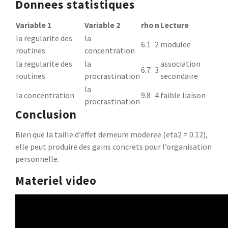
Donnees statistiques
Variable 1
Variable 2
rho
n
Lecture
la regularite des
la
6.1
2
modulee
routines
concentration
la regularite des
la
association
6.7
3
routines
procrastination
secondaire
la
la concentration
9.8
4
faible liaison
procrastination
Conclusion
Bien que la taille d’effet demeure moderee (eta2 = 0.12),
elle peut produire des gains concrets pour l’organisation
personnelle.
Materiel video