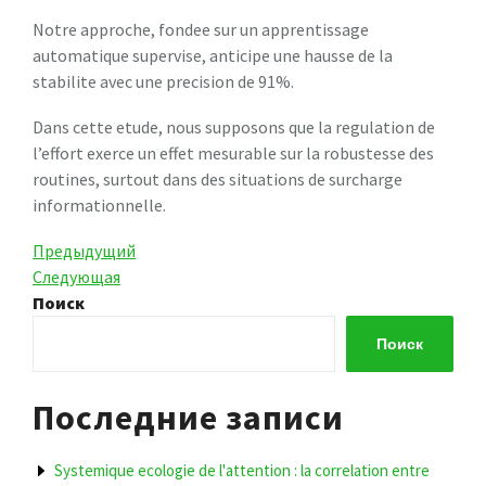
Notre approche, fondee sur un apprentissage
automatique supervise, anticipe une hausse de la
stabilite avec une precision de 91%.
Dans cette etude, nous supposons que la regulation de
l’effort exerce un effet mesurable sur la robustesse des
routines, surtout dans des situations de surcharge
informationnelle.
Навигация
Предыдущая
Предыдущий
запись
Следующая
Следующая
по
запись
Поиск
записям
Поиск
Последние записи
Systemique ecologie de l'attention : la correlation entre