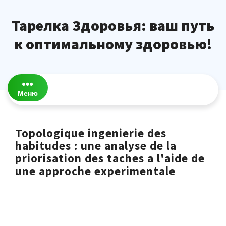
Перейти
к
Тарелка Здоровья: ваш путь
содержимому
к оптимальному здоровью!
Меню
Topologique ingenierie des
habitudes : une analyse de la
priorisation des taches a l'aide de
une approche experimentale