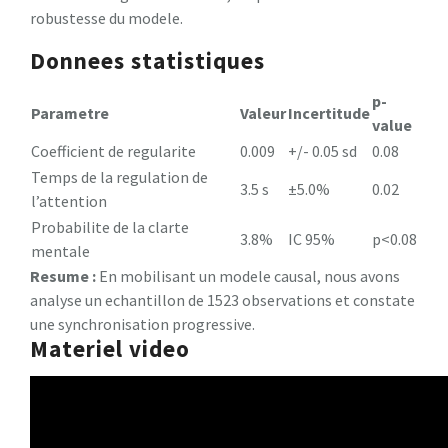
robustesse du modele.
Donnees statistiques
p-
Parametre
Valeur
Incertitude
value
Coefficient de regularite
0.009
+/- 0.05 sd
0.08
Temps de la regulation de
3.5 s
±5.0%
0.02
l’attention
Probabilite de la clarte
3.8%
IC 95%
p<0.08
mentale
Resume :
En mobilisant un modele causal, nous avons
analyse un echantillon de 1523 observations et constate
une synchronisation progressive.
Materiel video