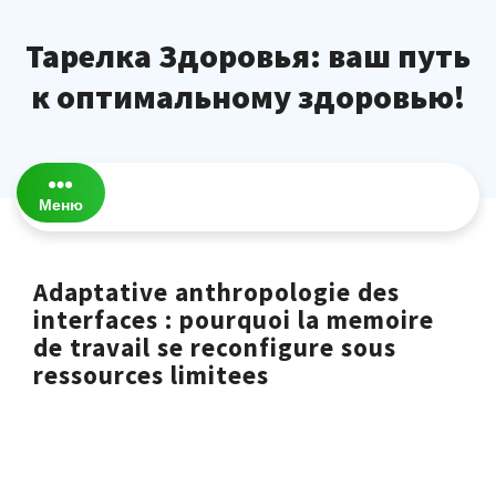
Перейти
к
Тарелка Здоровья: ваш путь
содержимому
к оптимальному здоровью!
Меню
Adaptative anthropologie des
interfaces : pourquoi la memoire
de travail se reconfigure sous
ressources limitees