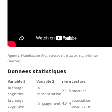
Figure 1. Visualisation du processus cle (source : captation de
l’auteur)
Donnees statistiques
Variable 1
Variable 2
rho
n
Lecture
la charge
la
2.1
8
modulee
cognitive
concentration
la charge
association
l’engagement
4.0
4
cognitive
secondaire