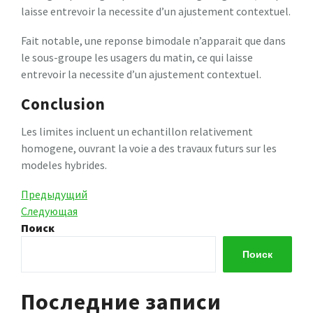
laisse entrevoir la necessite d’un ajustement contextuel.
Fait notable, une reponse bimodale n’apparait que dans
le sous-groupe les usagers du matin, ce qui laisse
entrevoir la necessite d’un ajustement contextuel.
Conclusion
Les limites incluent un echantillon relativement
homogene, ouvrant la voie a des travaux futurs sur les
modeles hybrides.
Навигация
Предыдущая
Предыдущий
запись
Следующая
Следующая
по
запись
Поиск
записям
Поиск
Последние записи