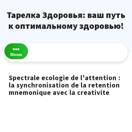
Перейти
к
Тарелка Здоровья: ваш путь
содержимому
к оптимальному здоровью!
Меню
Spectrale ecologie de l'attention :
la synchronisation de la retention
mnemonique avec la creativite