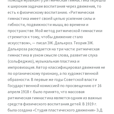
помощи музыканту ритмическая гимнастика перешла
к широким задачам воспитания через движения, то
есть к физическому воспитанию. «Ритмическая
гимнастика имеет своей целью усиление силы и
гибкости, подвижности мышц во времени и
пространстве. Мой метод ритмической гимнастики
стремится к тому, чтобы движение стало
искусством», — писал ЭЖ. Далькроз. Теория ЭЖ.
Далькроза распадается на три части: ритмическая
гимнастика в узком смысле слова, развитие слуха
(сольфеджио), музыкальная пластика и
импровизация. Автор классифицировал движения не
по органическому признаку, а по художественной
образности. В первые же годы Советской власти
Государственной комиссией по просвещению от 16
апреля 1918 г. было принято, что массовая
ритмическая гимнастика является одним из важных
средств физического воспитания детей. В 1919 г.
была создана «Студия пластического движения» З.Д.