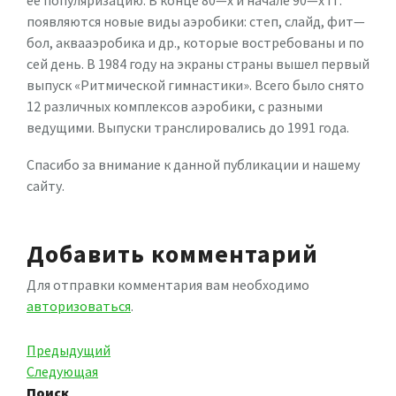
ее популяризацию. В конце 80—х и начале 90—х гг.
появляются новые виды аэробики: степ, слайд, фит—
бол, аквааэробика и др., которые востребованы и по
сей день. В 1984 году на экраны страны вышел первый
выпуск «Ритмической гимнастики». Всего было снято
12 различных комплексов аэробики, с разными
ведущими. Выпуски транслировались до 1991 года.
Спасибо за внимание к данной публикации и нашему
сайту.
Добавить комментарий
Для отправки комментария вам необходимо
авторизоваться
.
Навигация
Предыдущая
Предыдущий
запись
Следующая
Следующая
по
запись
Поиск