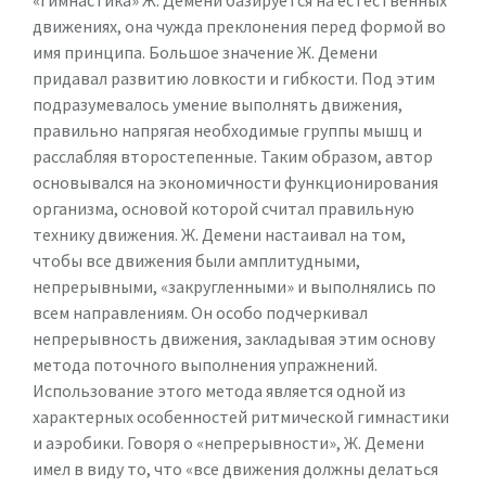
«Гимнастика» Ж. Демени базируется на естественных
движениях, она чужда преклонения перед формой во
имя принципа. Большое значение Ж. Демени
придавал развитию ловкости и гибкости. Под этим
подразумевалось умение выполнять движения,
правильно напрягая необходимые группы мышц и
расслабляя второстепенные. Таким образом, автор
основывался на экономичности функционирования
организма, основой которой считал правильную
технику движения. Ж. Демени настаивал на том,
чтобы все движения были амплитудными,
непрерывными, «закругленными» и выполнялись по
всем направлениям. Он особо подчеркивал
непрерывность движения, закладывая этим основу
метода поточного выполнения упражнений.
Использование этого метода является одной из
характерных особенностей ритмической гимнастики
и аэробики. Говоря о «непрерывности», Ж. Демени
имел в виду то, что «все движения должны делаться