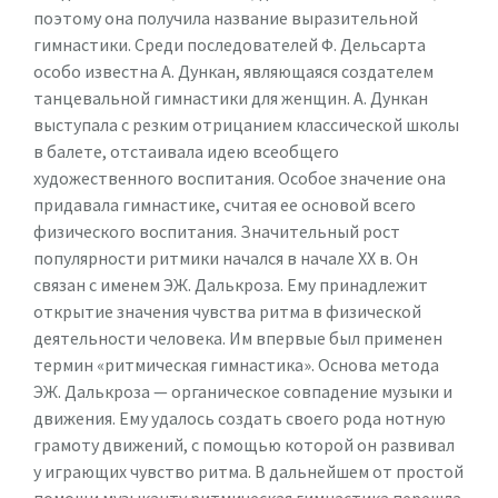
поэтому она получила название выразительной
гимнастики. Среди последователей Ф. Дельсарта
особо известна А. Дункан, являющаяся создателем
танцевальной гимнастики для женщин. А. Дункан
выступала с резким отрицанием классической школы
в балете, отстаивала идею всеобщего
художественного воспитания. Особое значение она
придавала гимнастике, считая ее основой всего
физического воспитания. Значительный рост
популярности ритмики начался в начале ХХ в. Он
связан с именем ЭЖ. Далькроза. Ему принадлежит
открытие значения чувства ритма в физической
деятельности человека. Им впервые был применен
термин «ритмическая гимнастика». Основа метода
ЭЖ. Далькроза — органическое совпадение музыки и
движения. Ему удалось создать своего рода нотную
грамоту движений, с помощью которой он развивал
у играющих чувство ритма. В дальнейшем от простой