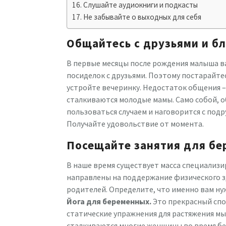
Слушайте аудиокниги и подкасты
Не забывайте о выходных для себя
Общайтесь с друзьями и б
В первые месяцы после рождения малыша ва
посиделок с друзьями. Поэтому постарайтес
устройте вечеринку. Недостаток общения –
сталкиваются молодые мамы. Само собой, 
пользоваться случаем и наговорится с подру
Получайте удовольствие от момента.
Посещайте занятия для б
В наше время существует масса специализи
направлены на поддержание физического з
родителей. Определите, что именно вам ну
Йога для беременных.
Это прекрасный спо
статические упражнения для растяжения мы
сталкиваются многие женщины во время бер