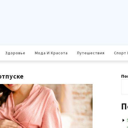
Здоровье
Мода И Красота
Путешествия
Спорт 
отпуске
По
П