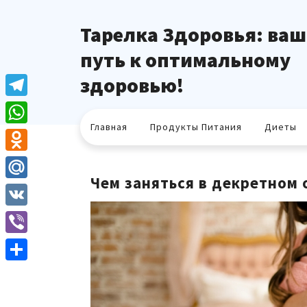
Перейти
к
Тарелка Здоровья: ваш
содержимому
путь к оптимальному
здоровью!
Telegram
Главная
Продукты Питания
Диеты
WhatsApp
Odnoklassniki
Чем заняться в декретном 
Mail.Ru
VK
Viber
Отправить