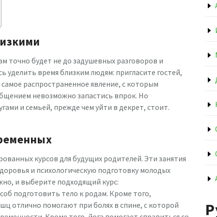
лизкими
м точно будет не до задушевных разговоров и
ь уделить время близким людям: пригласите гостей,
 самое распространенное явление, с которым
общением невозможно запастись впрок. Но
гами и семьей, прежде чем уйти в декрет, стоит.
еременных
рованных курсов для будущих родителей. Эти занятия
доровья и психологическую подготовку молодых
жно, и выберите подходящий курс:
соб подготовить тело к родам. Кроме того,
шц отлично помогают при болях в спине, с которой
Р
еменности. Кроме того, йога помогает справиться со