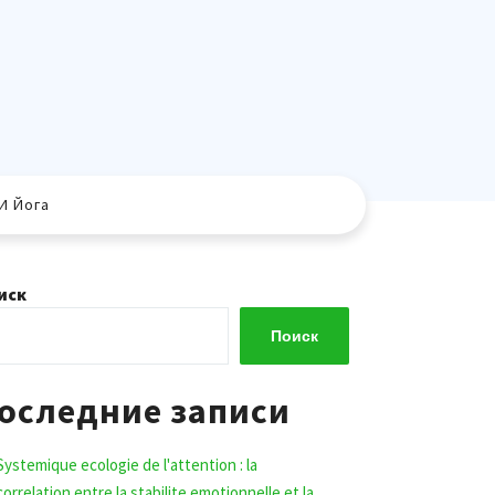
И Йога
иск
Поиск
оследние записи
Systemique ecologie de l'attention : la
correlation entre la stabilite emotionnelle et la