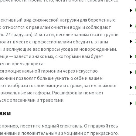
ективный вид физической нагрузки для беременных.
о относятся к правилам очистки воды и соблюдают
7 градусов). И кстати, веселее заниматься в группе.
волит вместе с профессионалами обсудить этапы
ы и волнующие вас вопросы ухода за новорожденным.
 еще — завести знакомых, с которыми вам будет
я во время декрета.
ся эмоциональной гармонии через искусство.
техники позволят больше узнать о себе и вашем
ют изобразить свои эмоции и страхи, затем психолог
 и визуальные метафоры. Расшифровка помогает
ся с опасениями и тревогами.
вки
Например, посетите модный спектакль. Отправляйтесь
тлениями и положительными эмоциями от прекрасного.