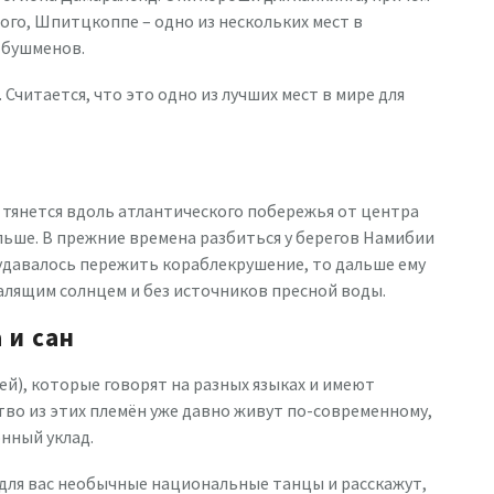
ого, Шпитцкоппе – одно из нескольких мест в
 бушменов.
Считается, что это одно из лучших мест в мире для
 тянется вдоль атлантического побережья от центра
альше. В прежние времена разбиться у берегов Намибии
 удавалось пережить кораблекрушение, то дальше ему
алящим солнцем и без источников пресной воды.
 и сан
й), которые говорят на разных языках и имеют
тво из этих племён уже давно живут по-современному,
нный уклад.
 для вас необычные национальные танцы и расскажут,