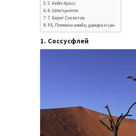
5. Кейп-Кросс
6. Шпитцкоппе
7. Берег Скелетов
P.S. Племена химба, дамара и сан
1. Соссусфлей