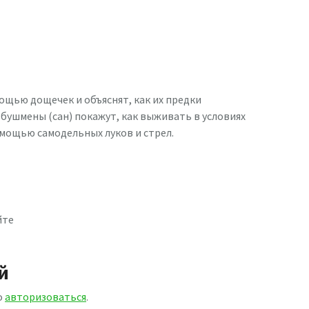
ощью дощечек и объяснят, как их предки
 бушмены (сан) покажут, как выживать в условиях
омощью самодельных луков и стрел.
йте
й
о
авторизоваться
.