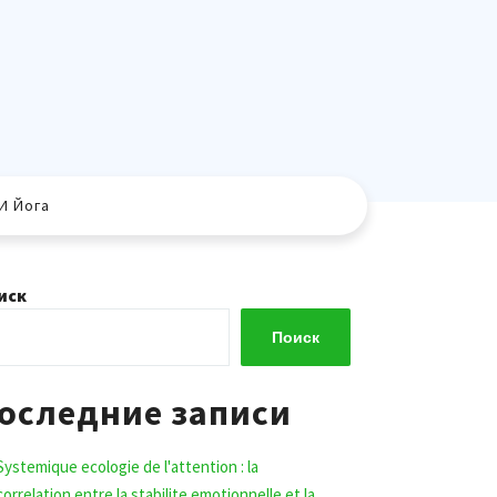
И Йога
иск
Поиск
оследние записи
Systemique ecologie de l'attention : la
correlation entre la stabilite emotionnelle et la