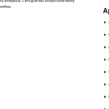
у впервые. Сегодня мы попросили Милу
мибии.
А