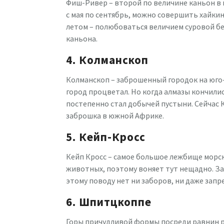
Фиш-Ривер – второй по величине каньон в 
с мая по сентябрь, можно совершить хайкинг
летом – полюбоваться величием суровой 
каньона.
4. Колманскоп
Колманскоп – заброшенный городок на юго-
город процветал. Но когда алмазы кончилис
постепенно стал добычей пустыни. Сейчас К
заброшка в южной Африке.
5. Кейп-Кросс
Кейп Кросс – самое большое лежбище морск
животных, поэтому воняет тут нещадно. З
этому поводу нет ни заборов, ни даже зап
6. Шпитцкоппе
Горы причудливой формы посреди равнин р