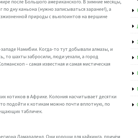
мире после Большого американского. В зимние месяцы,
 по дну каньона (нужно записываться заранее!), а
безжизненной природы с вьюпоинтов на вершине
западе Намибии. Когда-то тут добывали алмазы, и
ь, то шахты забросили, люди уехали, а город
олманскоп – самая известная и самая мистическая
их котиков в Африке. Колония насчитывает десятки
ато подойти к котикам можно почти вплотную, по
рещающих табличек.
егиона Дамараленд. Они хороши для хайкинга, причём