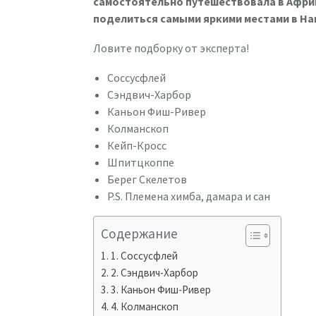
самостоятельно путешествовала в Африк
поделиться самыми яркими местами в На
Ловите подборку от эксперта!
Соссусфлей
Сэндвич-Харбор
Каньон Фиш-Ривер
Колманскоп
Кейп-Кросс
Шпитцкоппе
Берег Скелетов
P.S. Племена химба, дамара и сан
Содержание
1. Соссусфлей
2. Сэндвич-Харбор
3. Каньон Фиш-Ривер
4. Колманскоп