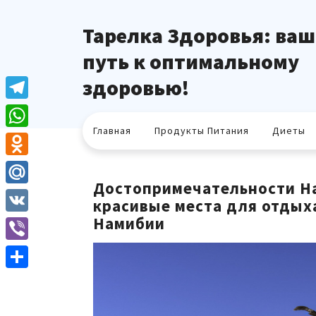
Перейти
к
Тарелка Здоровья: ваш
содержимому
путь к оптимальному
здоровью!
Telegram
Главная
Продукты Питания
Диеты
WhatsApp
Odnoklassniki
Достопримечательности На
Mail.Ru
красивые места для отдыха
Намибии
VK
Viber
Отправить