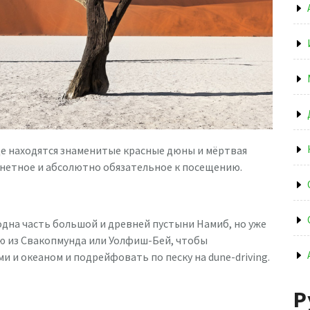
где находятся знаменитые красные дюны и мёртвая
нетное и абсолютно обязательное к посещению.
одна часть большой и древней пустыни Намиб, но уже
ю из Свакопмунда или Уолфиш-Бей, чтобы
 и океаном и подрейфовать по песку на dune-driving.
Р