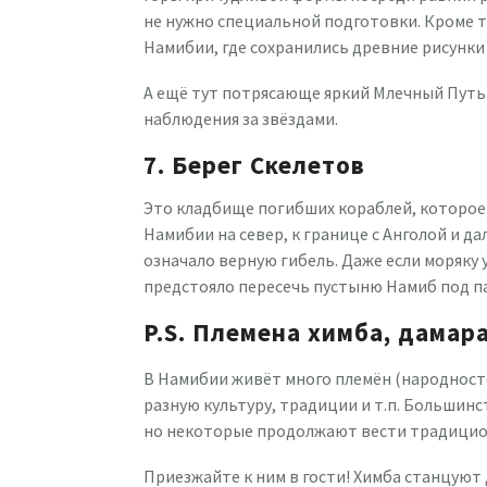
не нужно специальной подготовки. Кроме т
Намибии, где сохранились древние рисунки
А ещё тут потрясающе яркий Млечный Путь. 
наблюдения за звёздами.
7. Берег Скелетов
Это кладбище погибших кораблей, которое
Намибии на север, к границе с Анголой и д
означало верную гибель. Даже если моряку
предстояло пересечь пустыню Намиб под п
P.S. Племена химба, дамара
В Намибии живёт много племён (народносте
разную культуру, традиции и т.п. Большинс
но некоторые продолжают вести традицио
Приезжайте к ним в гости! Химба станцуют