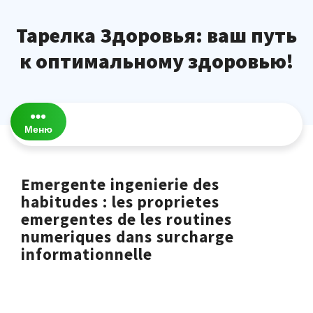
Перейти
к
Тарелка Здоровья: ваш путь
содержимому
к оптимальному здоровью!
Меню
Emergente ingenierie des
habitudes : les proprietes
emergentes de les routines
numeriques dans surcharge
informationnelle