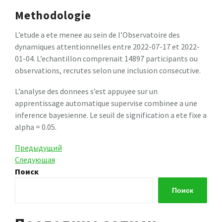
Methodologie
L’etude a ete menee au sein de l’Observatoire des
dynamiques attentionnelles entre 2022-07-17 et 2022-
01-04. L’echantillon comprenait 14897 participants ou
observations, recrutes selon une inclusion consecutive.
L’analyse des donnees s’est appuyee sur un
apprentissage automatique supervise combinee a une
inference bayesienne. Le seuil de signification a ete fixe a
alpha = 0.05.
Навигация
Предыдущая
Предыдущий
запись
Следующая
Следующая
по
запись
Поиск
записям
Поиск