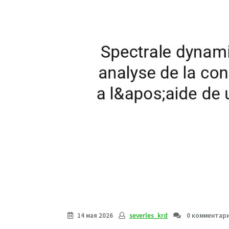
14 мая 2026
severles_krd
0 комментар