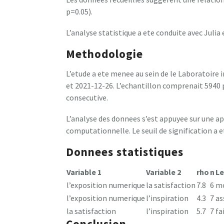
p=0.05).
L’analyse statistique a ete conduite avec Julia e
Methodologie
L’etude a ete menee au sein de le Laboratoire 
et 2021-12-26. L’echantillon comprenait 5940 
consecutive.
L’analyse des donnees s’est appuyee sur une 
computationnelle. Le seuil de signification a et
Donnees statistiques
Variable 1
Variable 2
rho
n
Le
l’exposition numerique
la satisfaction
7.8
6
m
l’exposition numerique
l’inspiration
4.3
7
as
la satisfaction
l’inspiration
5.7
7
fa
Conclusion