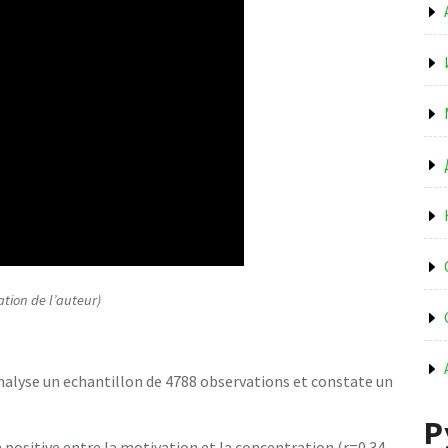
ation de l’auteur)
alyse un echantillon de 4788 observations et constate un
Р
 positive entre la motivation et la concentration (r=0.34,