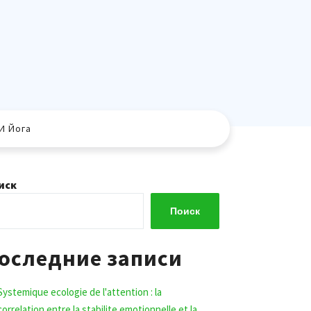
И Йога
иск
Поиск
оследние записи
Systemique ecologie de l'attention : la
correlation entre la stabilite emotionnelle et la