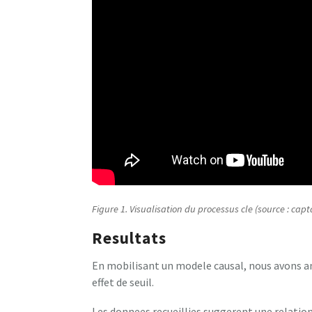
Figure 1. Visualisation du processus cle (source : capt
Resultats
En mobilisant un modele causal, nous avons an
effet de seuil.
Les donnees recueillies suggerent une relation