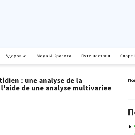
Здоровье
Мода И Красота
Путешествия
Спорт 
idien : une analyse de la
По
 l'aide de une analyse multivariee
П