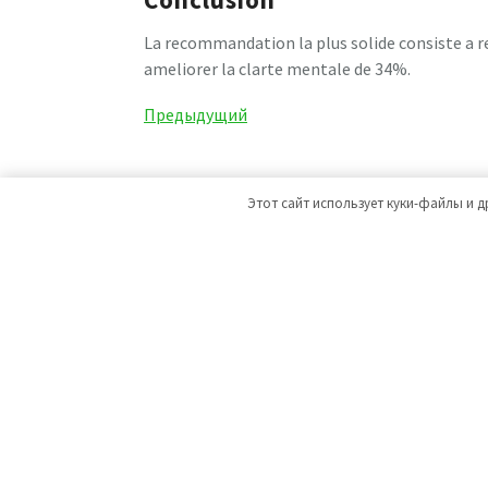
La recommandation la plus solide consiste a re
ameliorer la clarte mentale de 34%.
Навигация
Предыдущая
Предыдущий
запись
по
записям
Этот сайт использует куки-файлы и д