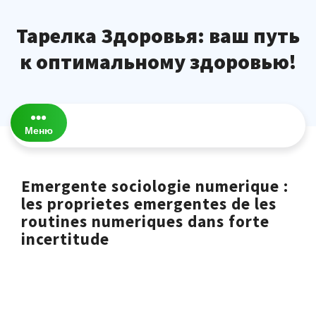
Перейти
к
Тарелка Здоровья: ваш путь
содержимому
к оптимальному здоровью!
Меню
Emergente sociologie numerique :
les proprietes emergentes de les
routines numeriques dans forte
incertitude