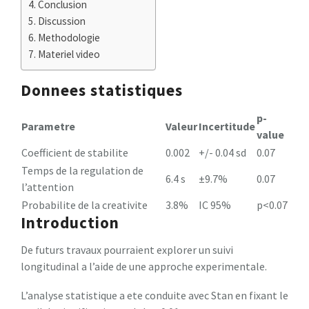
Conclusion
Discussion
Methodologie
Materiel video
Donnees statistiques
p-
Parametre
Valeur
Incertitude
value
Coefficient de stabilite
0.002
+/- 0.04 sd
0.07
Temps de la regulation de
6.4 s
±9.7%
0.07
l’attention
Probabilite de la creativite
3.8%
IC 95%
p<0.07
Introduction
De futurs travaux pourraient explorer un suivi
longitudinal a l’aide de une approche experimentale.
L’analyse statistique a ete conduite avec Stan en fixant le