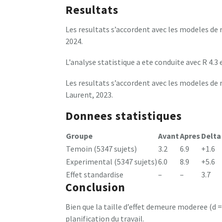
Resultats
Les resultats s’accordent avec les modeles de r
2024.
L’analyse statistique a ete conduite avec R 4.3 e
Les resultats s’accordent avec les modeles de 
Laurent, 2023.
Donnees statistiques
Groupe
Avant
Apres
Delta
Temoin (5347 sujets)
3.2
6.9
+1.6
Experimental (5347 sujets)
6.0
8.9
+5.6
Effet standardise
–
–
3.7
Conclusion
Bien que la taille d’effet demeure moderee (d =
planification du travail.