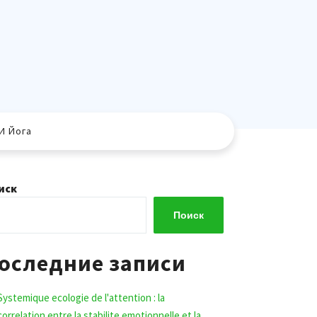
И Йога
иск
Поиск
оследние записи
Systemique ecologie de l'attention : la
correlation entre la stabilite emotionnelle et la