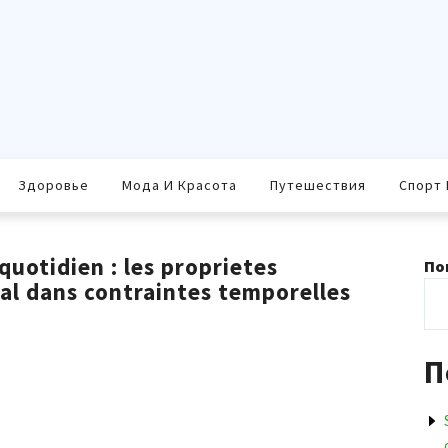
Здоровье
Мода И Красота
Путешествия
Спорт 
uotidien : les proprietes
По
al dans contraintes temporelles
П