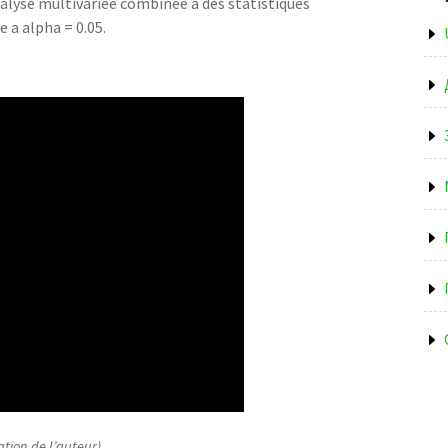
nalyse multivariee combinee a des statistiques
e a alpha = 0.05.
ation de l’auteur)