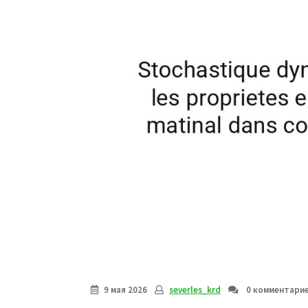
9 мая 2026
severles_krd
0 комментари