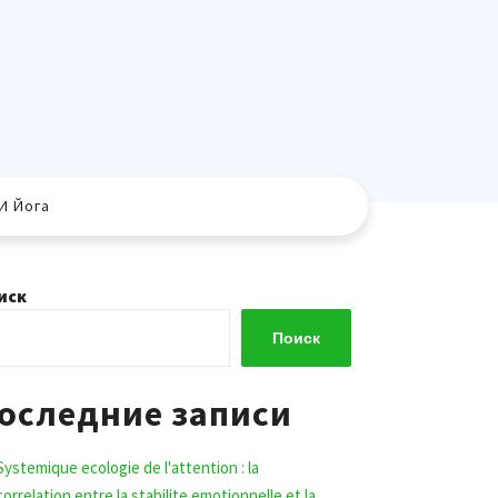
И Йога
иск
Поиск
оследние записи
Systemique ecologie de l'attention : la
correlation entre la stabilite emotionnelle et la