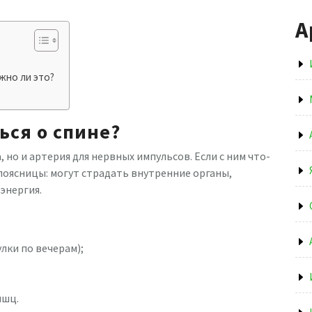
А
жно ли это?
ься о спине?
 но и артерия для нервных импульсов. Если с ним что-
 поясницы: могут страдать внутренние органы,
энергия.
лки по вечерам);
ышц.