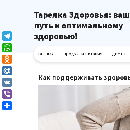
Перейти
к
Тарелка Здоровья: ваш
содержимому
путь к оптимальному
здоровью!
Telegram
Главная
Продукты Питания
Диеты
WhatsApp
Odnoklassniki
Как поддерживать здоровь
Mail.Ru
VK
Viber
Отправить