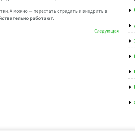
тки. А можно — перестать страдать и внедрить в
йствительно работают
.
Следующая
Следующая
запись