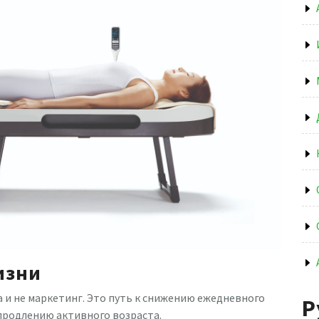
изни
а и не маркетинг. Это путь к снижению ежедневного
Р
продлению активного возраста.