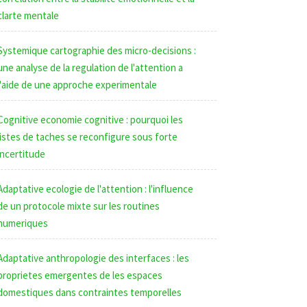
clarte mentale
Systemique cartographie des micro-decisions :
une analyse de la regulation de l'attention a
l'aide de une approche experimentale
Cognitive economie cognitive : pourquoi les
listes de taches se reconfigure sous forte
incertitude
Adaptative ecologie de l'attention : l'influence
de un protocole mixte sur les routines
numeriques
Adaptative anthropologie des interfaces : les
proprietes emergentes de les espaces
domestiques dans contraintes temporelles