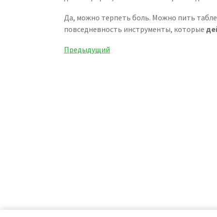
Да, можно терпеть боль. Можно пить табле
повседневность инструменты, которые
де
Навигация
Предыдущая
Предыдущий
запись
по
записям