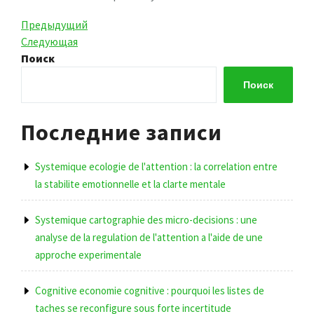
Навигация
Предыдущая
Предыдущий
запись
Следующая
Следующая
по
запись
Поиск
записям
Поиск
Последние записи
Systemique ecologie de l'attention : la correlation entre
la stabilite emotionnelle et la clarte mentale
Systemique cartographie des micro-decisions : une
analyse de la regulation de l'attention a l'aide de une
approche experimentale
Cognitive economie cognitive : pourquoi les listes de
taches se reconfigure sous forte incertitude