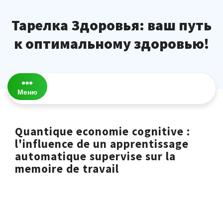
Перейти
к
Тарелка Здоровья: ваш путь
содержимому
к оптимальному здоровью!
Меню
Quantique economie cognitive :
l'influence de un apprentissage
automatique supervise sur la
memoire de travail