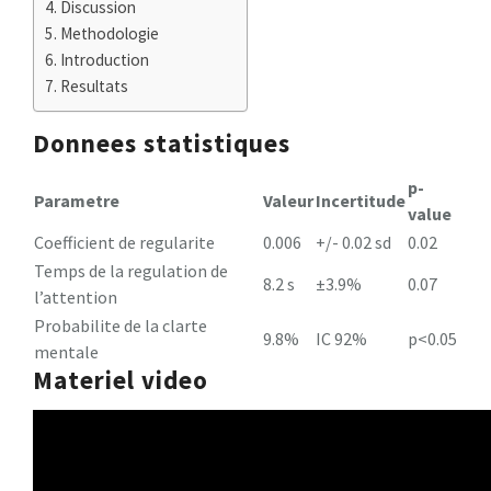
Discussion
Methodologie
Introduction
Resultats
Donnees statistiques
p-
Parametre
Valeur
Incertitude
value
Coefficient de regularite
0.006
+/- 0.02 sd
0.02
Temps de la regulation de
8.2 s
±3.9%
0.07
l’attention
Probabilite de la clarte
9.8%
IC 92%
p<0.05
mentale
Materiel video