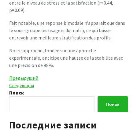
entre le niveau de stress et la satisfaction (r=0.44,
p=0.09).
Fait notable, une reponse bimodale n’apparait que dans
le sous-groupe les usagers du matin, ce qui laisse
entrevoir une meilleure stratification des profils.
Notre approche, fondee sur une approche
experimentale, anticipe une hausse de la stabilite avec
une precision de 98%.
Навигация
Предыдущая
Предыдущий
запись
Следующая
Следующая
по
запись
Поиск
записям
Поиск
Последние записи