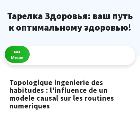
Перейти
к
Тарелка Здоровья: ваш путь
содержимому
к оптимальному здоровью!
Меню
Topologique ingenierie des
habitudes : l'influence de un
modele causal sur les routines
numeriques