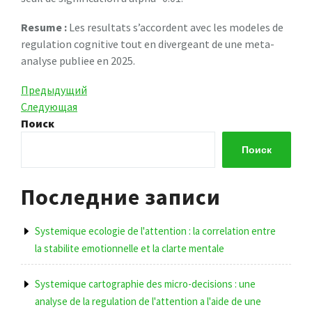
Resume :
Les resultats s’accordent avec les modeles de
regulation cognitive tout en divergeant de une meta-
analyse publiee en 2025.
Навигация
Предыдущая
Предыдущий
запись
Следующая
Следующая
по
запись
Поиск
записям
Поиск
Последние записи
Systemique ecologie de l'attention : la correlation entre
la stabilite emotionnelle et la clarte mentale
Systemique cartographie des micro-decisions : une
analyse de la regulation de l'attention a l'aide de une