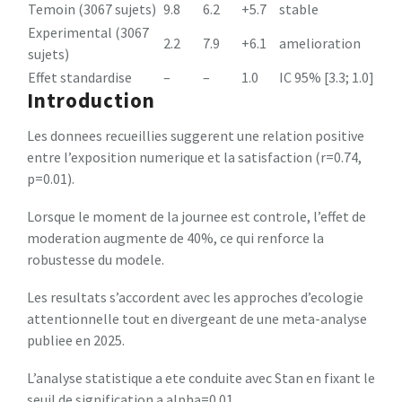
Temoin (3067 sujets)
9.8
6.2
+5.7
stable
Experimental (3067
2.2
7.9
+6.1
amelioration
sujets)
Effet standardise
–
–
1.0
IC 95% [3.3; 1.0]
Introduction
Les donnees recueillies suggerent une relation positive
entre l’exposition numerique et la satisfaction (r=0.74,
p=0.01).
Lorsque le moment de la journee est controle, l’effet de
moderation augmente de 40%, ce qui renforce la
robustesse du modele.
Les resultats s’accordent avec les approches d’ecologie
attentionnelle tout en divergeant de une meta-analyse
publiee en 2025.
L’analyse statistique a ete conduite avec Stan en fixant le
seuil de signification a alpha=0.01.