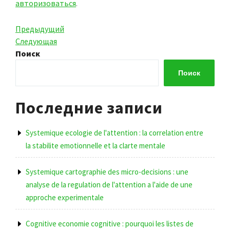
авторизоваться
.
Навигация
Предыдущая
Предыдущий
запись
Следующая
Следующая
по
запись
Поиск
записям
Поиск
Последние записи
Systemique ecologie de l'attention : la correlation entre
la stabilite emotionnelle et la clarte mentale
Systemique cartographie des micro-decisions : une
analyse de la regulation de l'attention a l'aide de une
approche experimentale
Cognitive economie cognitive : pourquoi les listes de