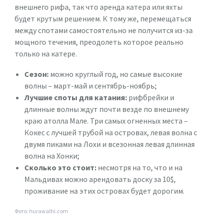
внешнего рифа, так что аренда катера или яхты
будет крутым решением. К тому же, перемещаться
между спотами самостоятельно не получится из-за
мощного течения, преодолеть которое реально
только на катере.
Сезон:
можно круглый год, но самые высокие
волны – март-май и сентябрь-ноябрь;
Лучшие споты для катания:
рифбрейки и
длинные волны ждут почти везде по внешнему
краю атолла Мале. Три самых огненных места –
Кокес с лучшей трубой на островах, левая волна с
двумя пиками на Лохи и всезонная левая длинная
волна на Хонки;
Сколько это стоит:
несмотря на то, что и на
Мальдивах можно арендовать доску за 10$,
проживание на этих островах будет дорогим.
Фото: hurawalhi.com