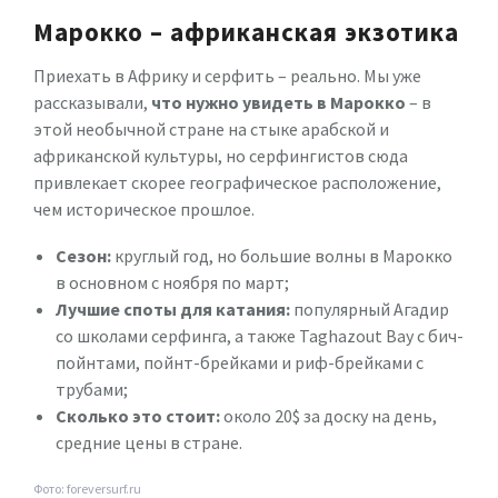
Марокко – африканская экзотика
Приехать в Африку и серфить – реально. Мы уже
рассказывали,
что нужно увидеть в Марокко
– в
этой необычной стране на стыке арабской и
африканской культуры, но серфингистов сюда
привлекает скорее географическое расположение,
чем историческое прошлое.
Сезон:
круглый год, но большие волны в Марокко
в основном с ноября по март;
Лучшие споты для катания:
популярный Агадир
со школами серфинга, а также Taghazout Bay с бич-
пойнтами, пойнт-брейками и риф-брейками с
трубами;
Сколько это стоит:
около 20$ за доску на день,
средние цены в стране.
Фото: foreversurf.ru