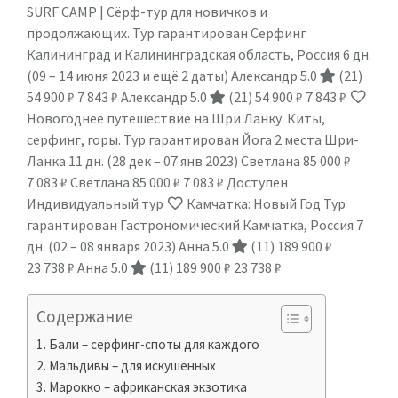
SURF CAMP | Сёрф-тур для новичков и
продолжающих. Тур гарантирован Серфинг
Калининград и Калининградская область, Россия
6 дн.
(09 – 14 июня 2023 и ещё 2 даты)
Александр 5.0
(21)
54 900 ₽
7 843 ₽
Александр 5.0
(21)
54 900 ₽
7 843 ₽
Новогоднее путешествие на Шри Ланку. Киты,
серфинг, горы. Тур гарантирован Йога 2 места Шри-
Ланка
11 дн.
(28 дек – 07 янв 2023)
Светлана
85 000 ₽
7 083 ₽
Светлана
85 000 ₽
7 083 ₽
Доступен
Индивидуальный тур
Камчатка: Новый Год Тур
гарантирован Гастрономический Камчатка, Россия
7
дн.
(02 – 08 января 2023)
Анна 5.0
(11)
189 900 ₽
23 738 ₽
Анна 5.0
(11)
189 900 ₽
23 738 ₽
Содержание
Бали – серфинг-споты для каждого
Мальдивы – для искушенных
Марокко – африканская экзотика