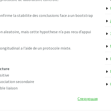
nfirme la stabilite des conclusions face a un bootstrap
 aleatoire, mais cette hypothese n’a pas recu d’appui
longitudinal a l’aide de un protocole mixte.
cture
sitive
sociation secondaire
ible liaison
Следующая
Следующая
запись