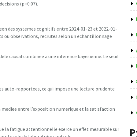
decisions (p=0.07).
peen des systemes cognitifs entre 2024-01-23 et 2022-01-
ts ou observations, recrutes selon un echantillonnage
dele causal combinee a une inference bayesienne. Le seuil
ees auto-rapportees, ce qui impose une lecture prudente
 mediee entre l’exposition numerique et la satisfaction
e la fatigue attentionnelle exerce un effet mesurable sur
Р
n protocole de laboratoire controle.