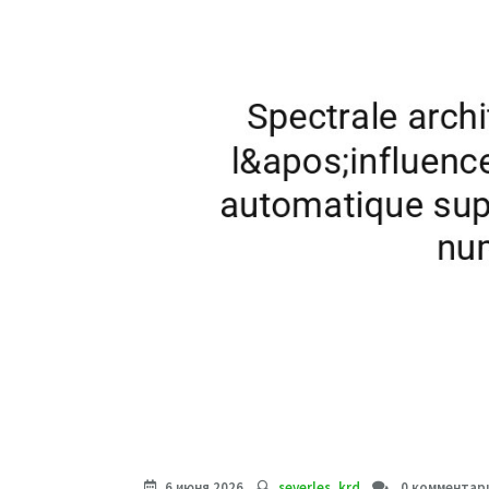
6 июня 2026
severles_krd
0 комментар