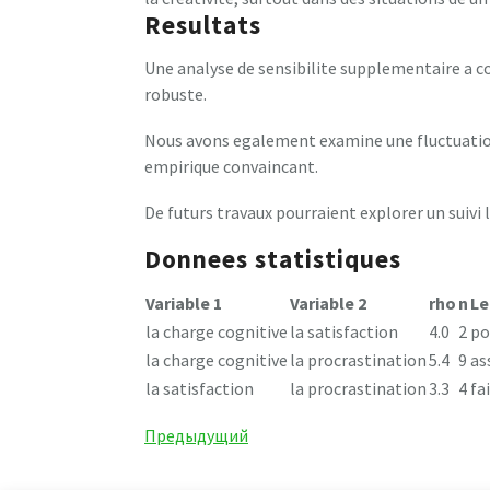
Resultats
Une analyse de sensibilite supplementaire a co
robuste.
Nous avons egalement examine une fluctuation
empirique convaincant.
De futurs travaux pourraient explorer un suivi 
Donnees statistiques
Variable 1
Variable 2
rho
n
Le
la charge cognitive
la satisfaction
4.0
2
po
la charge cognitive
la procrastination
5.4
9
as
la satisfaction
la procrastination
3.3
4
fa
Навигация
Предыдущая
Предыдущий
запись
по