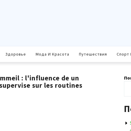
Здоровье
Мода И Красота
Путешествия
Спорт 
mmeil : l'influence de un
По
upervise sur les routines
П