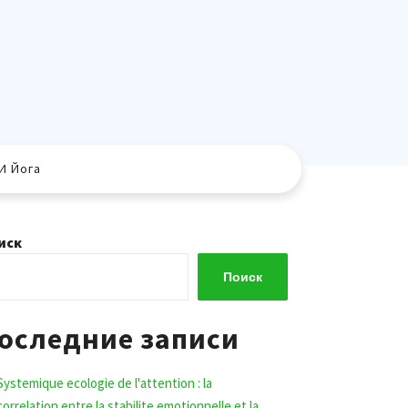
И Йога
иск
Поиск
оследние записи
Systemique ecologie de l'attention : la
correlation entre la stabilite emotionnelle et la