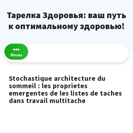
Перейти
к
Тарелка Здоровья: ваш путь
содержимому
к оптимальному здоровью!
Меню
Stochastique architecture du
sommeil : les proprietes
emergentes de les listes de taches
dans travail multitache