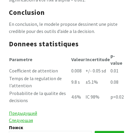
Conclusion
En conclusion, le modele propose dessinent une piste
credible pour des outils d’aide a la decision.
Donnees statistiques
p-
Parametre
Valeur
Incertitude
value
Coefficient de attention
0.008
+/- 0.05 sd
0.01
Temps de la regulation de
9.8 s
±5.1%
0.08
l’attention
Probabilite de la qualite des
4.6%
IC 98%
p<0.02
decisions
Навигация
Предыдущая
Предыдущий
запись
Следующая
Следующая
по
запись
Поиск