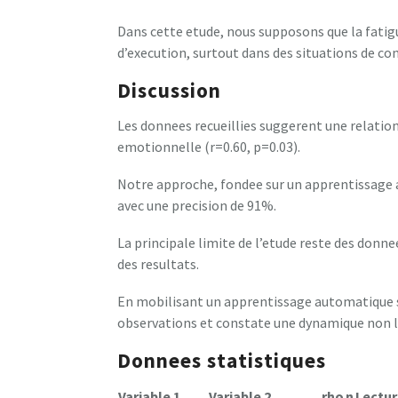
Dans cette etude, nous supposons que la fatigu
d’execution, surtout dans des situations de co
Discussion
Les donnees recueillies suggerent une relation
emotionnelle (r=0.60, p=0.03).
Notre approche, fondee sur un apprentissage a
avec une precision de 91%.
La principale limite de l’etude reste des donn
des resultats.
En mobilisant un apprentissage automatique s
observations et constate une dynamique non l
Donnees statistiques
Variable 1
Variable 2
rho
n
Lectur