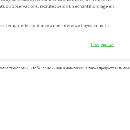
nts ou observations, recrutes selon un echantillonnage en
erie temporelle combinee a une inference bayesienne. Le
Следующая
Следующая
запись
ругие технологии, чтобы помочь вам в навигации, а также предоставить лу