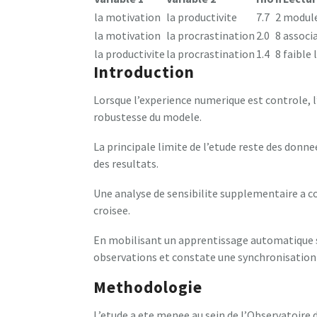
la motivation
la productivite
7.7
2
modul
la motivation
la procrastination
2.0
8
associ
la productivite
la procrastination
1.4
8
faible 
Introduction
Lorsque l’experience numerique est controle, 
robustesse du modele.
La principale limite de l’etude reste des donn
des resultats.
Une analyse de sensibilite supplementaire a co
croisee.
En mobilisant un apprentissage automatique s
observations et constate une synchronisation
Methodologie
L’etude a ete menee au sein de l’Observatoire