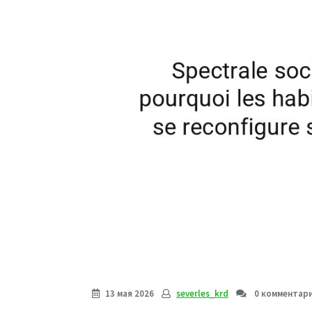
13 мая 2026
severles_krd
0 комментар