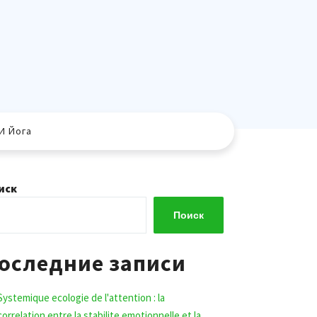
И Йога
иск
Поиск
оследние записи
Systemique ecologie de l'attention : la
correlation entre la stabilite emotionnelle et la