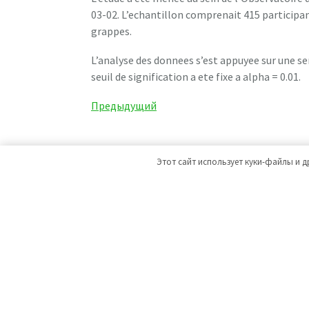
03-02. L’echantillon comprenait 415 participa
grappes.
L’analyse des donnees s’est appuyee sur une s
seuil de signification a ete fixe a alpha = 0.01.
Навигация
Предыдущая
Предыдущий
запись
по
записям
Этот сайт использует куки-файлы и д