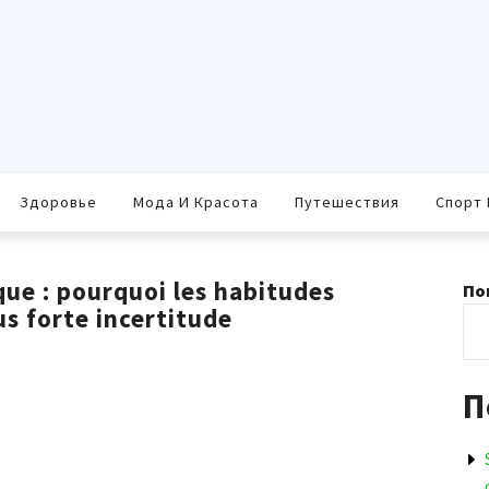
Здоровье
Мода И Красота
Путешествия
Спорт 
que : pourquoi les habitudes
По
us forte incertitude
П