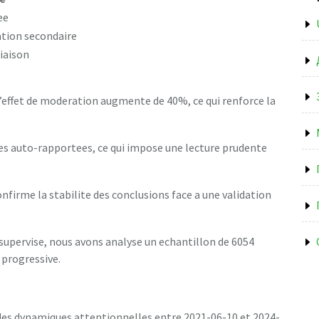
ee
ation secondaire
liaison
l’effet de moderation augmente de 40%, ce qui renforce la
ees auto-rapportees, ce qui impose une lecture prudente
nfirme la stabilite des conclusions face a une validation
upervise, nous avons analyse un echantillon de 6054
 progressive.
 des dynamiques attentionnelles entre 2021-06-10 et 2024-