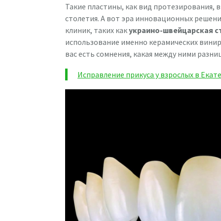
Такие пластины, как вид протезирования, 
столетия. А вот эра инновационных решений
клиник, таких как
украино-швейцарская ст
использование именно керамических виниро
вас есть сомнения, какая между ними разни
Исправление прикуса у взрослых в Екат