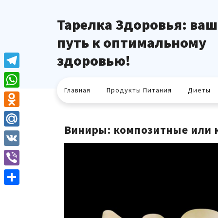
Перейти
к
Тарелка Здоровья: ваш
содержимому
путь к оптимальному
здоровью!
Telegram
Главная
Продукты Питания
Диеты
WhatsApp
Odnoklassniki
Виниры: композитные или 
Mail.Ru
VK
Viber
Отправить