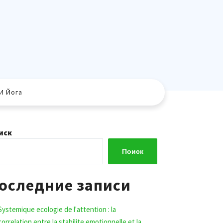
И Йога
иск
Поиск
оследние записи
Systemique ecologie de l'attention : la
correlation entre la stabilite emotionnelle et la