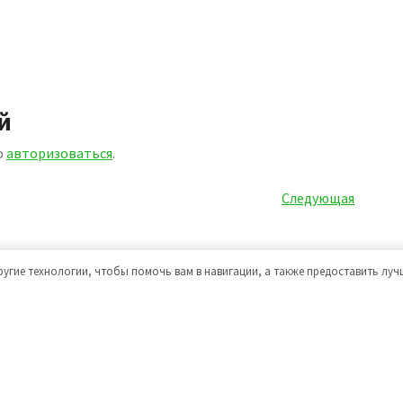
й
о
авторизоваться
.
Следующая
Следующая
запись
ругие технологии, чтобы помочь вам в навигации, а также предоставить лу