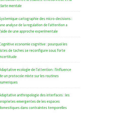
clarte mentale
Systemique cartographie des micro-decisions :
une analyse de la regulation de l'attention a
l'aide de une approche experimentale
Cognitive economie cognitive : pourquoi les
listes de taches se reconfigure sous forte
incertitude
Adaptative ecologie de l'attention : l'influence
de un protocole mixte sur les routines
numeriques
Adaptative anthropologie des interfaces : les
proprietes emergentes de les espaces
domestiques dans contraintes temporelles