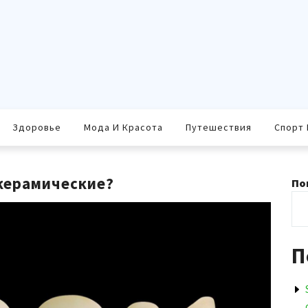
Здоровье
Мода И Красота
Путешествия
Спорт 
керамические?
По
П