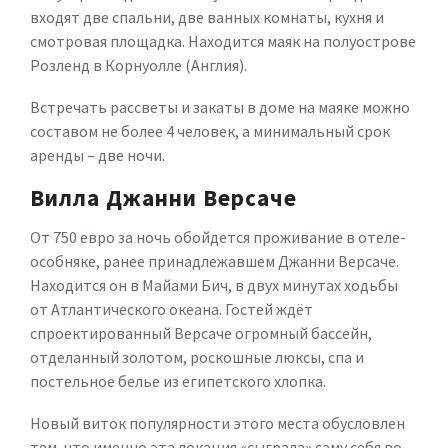
входят две спальни, две ванных комнаты, кухня и
смотровая площадка. Находится маяк на полуострове
Розленд в Корнуолле (Англия).
Встречать рассветы и закаты в доме на маяке можно
составом не более 4 человек, а минимальный срок
аренды – две ночи.
Вилла Джанни Версаче
От 750 евро за ночь обойдется проживание в отеле-
особняке, ранее принадлежавшем Джанни Версаче.
Находится он в Майами Бич, в двух минутах ходьбы
от Атлантического океана. Гостей ждёт
спроектированный Версаче огромный бассейн,
отделанный золотом, роскошные люксы, спа и
постельное белье из египетского хлопка.
Новый виток популярности этого места обусловлен
тем, что именно эта локация «сыграла» саму себя во