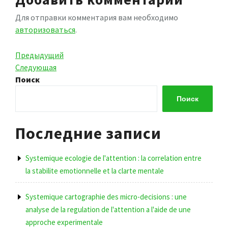
Для отправки комментария вам необходимо
авторизоваться
.
Навигация
Предыдущая
Предыдущий
запись
Следующая
Следующая
по
запись
Поиск
записям
Поиск
Последние записи
Systemique ecologie de l'attention : la correlation entre
la stabilite emotionnelle et la clarte mentale
Systemique cartographie des micro-decisions : une
analyse de la regulation de l'attention a l'aide de une
approche experimentale