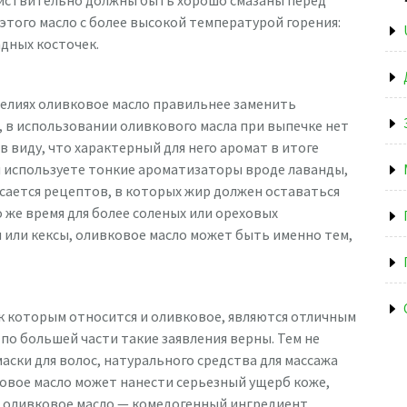
этого масло с более высокой температурой горения:
дных косточек.
делиях оливковое масло правильнее заменить
, в использовании оливкового масла при выпечке нет
в виду, что характерный для него аромат в итоге
ы используете тонкие ароматизаторы вроде лаванды,
асается рецептов, в которых жир должен оставаться
о же время для более соленых или ореховых
и или кексы, оливковое масло может быть именно тем,
 к которым относится и оливковое, являются отличным
 по большей части такие заявления верны. Тем не
маски для волос, натурального средства для массажа
овое масло может нанести серьезный ущерб коже,
то оливковое масло — комедогенный ингредиент,