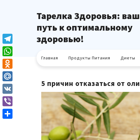
Перейти
к
Тарелка Здоровья: ваш
содержимому
путь к оптимальному
здоровью!
Telegram
Главная
Продукты Питания
Диеты
WhatsApp
Odnoklassniki
5 причин отказаться от ол
Mail.Ru
VK
Viber
Отправить