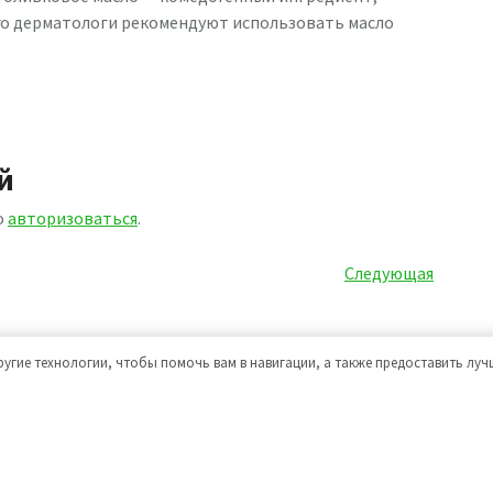
его дерматологи рекомендуют использовать масло
й
о
авторизоваться
.
Следующая
Следующая
запись
ругие технологии, чтобы помочь вам в навигации, а также предоставить лу