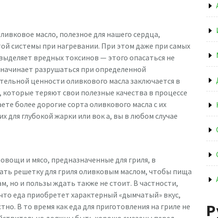
ливковое масло, полезное для нашего сердца,
ой системы при нагревании. При этом даже при самых
выделяет вредных токсинов — этого опасаться не
а, начинает разрушаться при определенной
тельной ценности оливкового масла заключается в
, которые теряют свои полезные качества в процессе
ете более дорогие сорта оливкового масла с их
х для глубокой жарки или вок а, вы в любом случае
вощи и мясо, предназначенные для гриля, в
рать решетку для гриля оливковым маслом, чтобы пища
ам, но и пользы ждать также не стоит. В частности,
 что еда приобретет характерный «дымчатый» вкус,
Р
но. В то время как еда для приготовления на гриле не
действительно должны быть хорошо смазаны перед