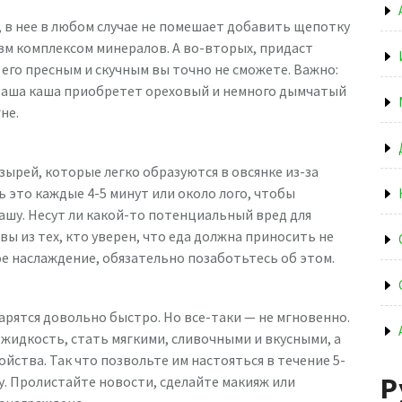
 в нее в любом случае не помешает добавить щепотку
изм комплексом минералов. А во-вторых, придаст
ь его пресным и скучным вы точно не сможете. Важно:
 ваша каша приобретет ореховый и немного дымчатый
не.
ырей, которые легко образуются в овсянке из-за
 это каждые 4-5 минут или около лого, чтобы
ашу. Несут ли какой-то потенциальный вред для
 вы из тех, кто уверен, что еда должна приносить не
ое наслаждение, обязательно позаботьтесь об этом.
варятся довольно быстро. Но все-таки — не мгновенно.
жидкость, стать мягкими, сливочными и вкусными, а
йства. Так что позвольте им настояться в течение 5-
Р
у. Пролистайте новости, сделайте макияж или