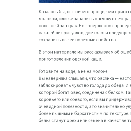
Казалось бы, нет ничего проще, чем пригот
молоком, или же запарить овсянку с вечера
полезный завтрак. Но совершенно справедл
важнейших ритуалов, диетологи предупреж
сохранить все ее полезные свойства.
В этом материале мы рассказываем об ошиб
приготовлении овсяной каши.
Готовите на воде, а не на молоке
Вы наверняка слышали, что овсянка — нас
заблокировать чувство голода до обеда. И э
которой богат овес, соединена с белком. Т
коровьего или соевого, если вы придержив
очевидной полезности, это значительно ул
более пышным и бархатистым по текстуре.
белка станут орехи или семена в качестве т