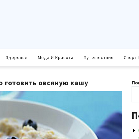
Здоровье
Мода И Красота
Путешествия
Спорт 
но готовить овсяную кашу
По
П