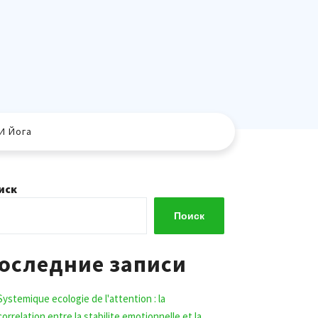
И Йога
иск
Поиск
оследние записи
Systemique ecologie de l'attention : la
correlation entre la stabilite emotionnelle et la