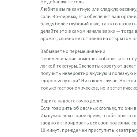
Не добавляете соль
Любите вы пикантную или сладкую овсянку,
соли. Во-первых, это обеспечит ваш орган
блюду более глубокий вкус, так что назват
делайте это в самом начале варки — тогда
аромат, словно ее готовили на открытом ог
Забываете о перемешивании
Перемешивание помогает избавиться от пуз
легкой текстуры. Эксперты советуют делать
получить невероятно вкусную и полезную к
здоровья пузыри? Ни в коем случае. Но если
только гастрономическое, но и эстетическ
Варите недостаточно долго
Если говорить об овсяных хлопьях, то они 
Им нужно некоторое время, чтобы впитать 
заодно активировать все свои полезные сво
10 минут, прежде чем приступить к завтрак