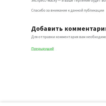
экспресс-маску — и ваше терпение будет в
Спасибо за внимание к данной публикации
Добавить комментари
Для отправки комментария вам необходим
Навигация
Предыдущая
Предыдущий
запись
по
записям