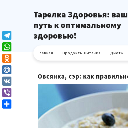
Перейти
к
Тарелка Здоровья: ваш
содержимому
путь к оптимальному
здоровью!
Telegram
Главная
Продукты Питания
Диеты
WhatsApp
Odnoklassniki
Овсянка, сэр: как правиль
Mail.Ru
VK
Viber
Отправить