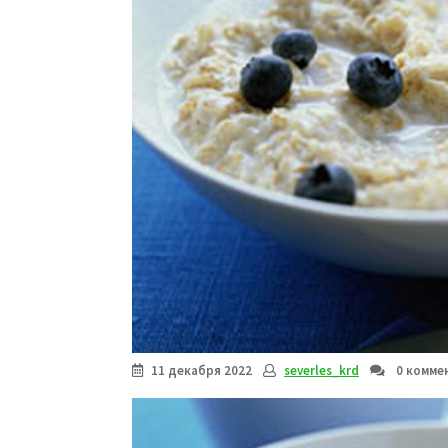
11 декабря 2022
severles_krd
0 комме