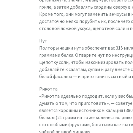
гриле, а затем добавлять сардины сверху в
Кроме того, они могут заменить анчоусы в 
достаточно мелко порубить их, после чего 
столовой ложкой уксуса, щепоткой соли и п
Нут
Полторы чашки нута обеспечат вас 315 мил
граммами белка. Отварите нут по инструкци
щепотку соли, чтобы максимизировать поле
добавляйте к салатам, супам и рагу вместе
белой фасолью — и приготовить сытный и 
Рикотта
«Рикотта идеально подходит, если у вас б
думать о том, что приготовить», — совету
является хорошим источником кальция (380
белком (21 грамм на то же количество рико
его с любыми фруктами, богатыми клетчатк
чайной ложкой миндаля.