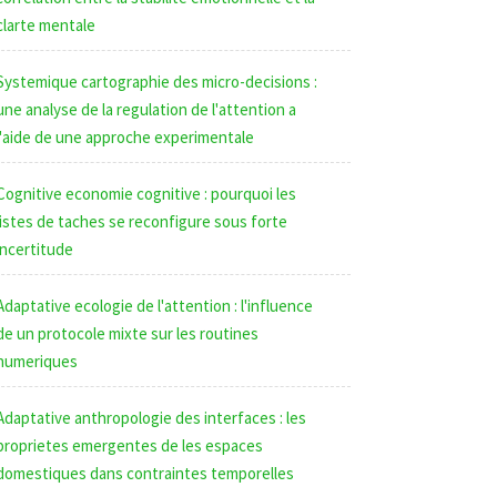
clarte mentale
Systemique cartographie des micro-decisions :
une analyse de la regulation de l'attention a
l'aide de une approche experimentale
Cognitive economie cognitive : pourquoi les
listes de taches se reconfigure sous forte
incertitude
Adaptative ecologie de l'attention : l'influence
de un protocole mixte sur les routines
numeriques
Adaptative anthropologie des interfaces : les
proprietes emergentes de les espaces
domestiques dans contraintes temporelles