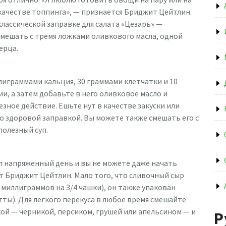
 качестве топпинга», — признается Бриджит Цейтлин.
классической заправке для салата «Цезарь» —
смешать с тремя ложками оливкового масла, одной
ерца.
лиграммами кальция, 30 граммами клетчатки и 10
и, а затем добавьте в него оливковое масло и
зное действие. Ешьте нут в качестве закуски или
 со здоровой заправкой. Вы можете также смешать его с
полезный суп.
ыл напряженный день и вы не можете даже начать
ет Бриджит Цейтлин. Мало того, что сливочный сыр
 миллиграммов на 3/4 чашки), он также упакован
тты). Для легкого перекуса в любое время смешайте
ой — черникой, персиком, грушей или апельсином — и
Р