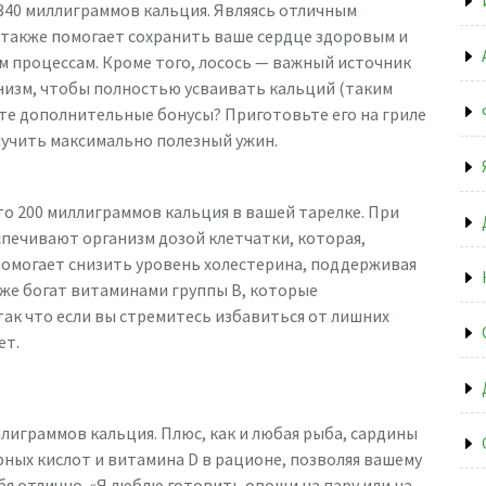
 340 миллиграммов кальция. Являясь отличным
 также помогает сохранить ваше сердце здоровым и
 процессам. Кроме того, лосось — важный источник
низм, чтобы полностью усваивать кальций (таким
ете дополнительные бонусы? Приготовьте его на гриле
лучить максимально полезный ужин.
то 200 миллиграммов кальция в вашей тарелке. При
спечивают организм дозой клетчатки, которая,
помогает снизить уровень холестерина, поддерживая
кже богат витаминами группы В, которые
ак что если вы стремитесь избавиться от лишних
ет.
лиграммов кальция. Плюс, как и любая рыба, сардины
ных кислот и витамина D в рационе, позволяя вашему
ебя отлично. «Я люблю готовить овощи на пару или на