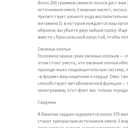
Всего 200 граммов свежего лосося даст вам
источником омега-3 жирных кислот, лосось
препятствует разного рода воспалительным
витамина D, в котором нуждается наш орга
образом, вы убьете двух зайцев сразу). Ищ
вместе с брюссельской капустой, чтобы по
Овсяные хлопья
Половина чашки сухих овсяных хлопьев — э
этом стоит учесть, что овсяные хлопья обе
проходя через пищеварительную систему, 
«в форме» ваш кишечник и сердце. Овес та
способствуют метаболической функции — т
килограммов, этот факт вас только пораду
Сардины
В баночке сардин содержится около 370 мил
станут прекрасным источником омега-3 жир
организму (а, значит, и вам) чувствовать с