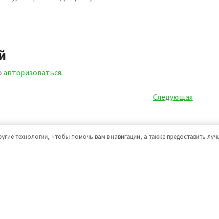
й
о
авторизоваться
.
Следующая
Следующая
запись
ругие технологии, чтобы помочь вам в навигации, а также предоставить лу