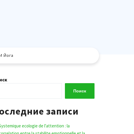
И Йога
иск
Поиск
оследние записи
Systemique ecologie de l'attention : la
correlation entre la stabilite emotionnelle et la