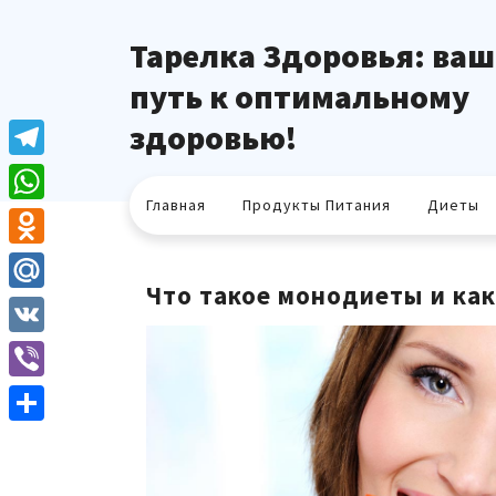
Перейти
к
Тарелка Здоровья: ваш
содержимому
путь к оптимальному
здоровью!
Telegram
Главная
Продукты Питания
Диеты
WhatsApp
Odnoklassniki
Что такое монодиеты и как
Mail.Ru
VK
Viber
Отправить