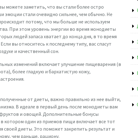
ы можете заметить, что вы стали более остро
ши эмоции стали очевидно сильнее, чем обычно. Не
происходит потому, что мы больше не используем
тва. При этом уровень энергии во время монодиеты
орых людей запаса хватает до конца дня, в то время
 Если вы относитесь к последнему типу, вас спасут
оздухе и качественный сон.
ельных изменений включает улучшение пищеварения (в
ота), более гладкую и бархатистую кожу,
астроения.
полученные от диеты, важно правильно из нее выйти,
анизма. В идеале в первый день после монодиеты вам
х фруктов и овощей. Дополнительные бонусы
 в котором один из приемов пищи включает все тот
я своей диеты. Это поможет закрепить результат и
ному, чем раньше, рациону.