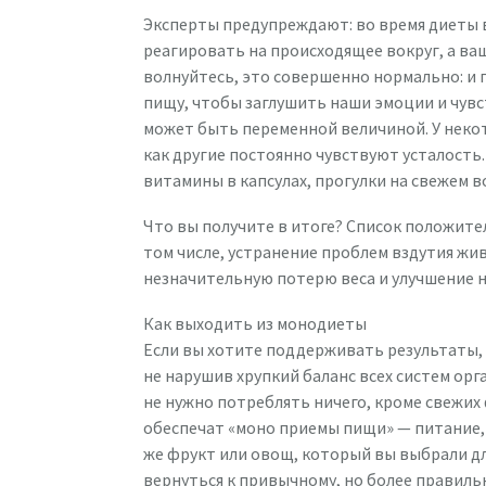
Эксперты предупреждают: во время диеты в
реагировать на происходящее вокруг, а ва
волнуйтесь, это совершенно нормально: и 
пищу, чтобы заглушить наши эмоции и чувс
может быть переменной величиной. У некот
как другие постоянно чувствуют усталость.
витамины в капсулах, прогулки на свежем в
Что вы получите в итоге? Список положит
том числе, устранение проблем вздутия жив
незначительную потерю веса и улучшение н
Как выходить из монодиеты
Если вы хотите поддерживать результаты, 
не нарушив хрупкий баланс всех систем орг
не нужно потреблять ничего, кроме свежи
обеспечат «моно приемы пищи» — питание,
же фрукт или овощ, который вы выбрали дл
вернуться к привычному, но более правиль