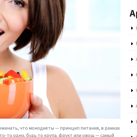
А
оминать, что монодиеты — принцип питания, в рамках
то-то одно, будь то крупа, фрукт или овощ — самый