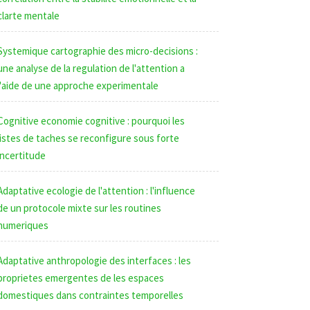
clarte mentale
Systemique cartographie des micro-decisions :
une analyse de la regulation de l'attention a
l'aide de une approche experimentale
Cognitive economie cognitive : pourquoi les
listes de taches se reconfigure sous forte
incertitude
Adaptative ecologie de l'attention : l'influence
de un protocole mixte sur les routines
numeriques
Adaptative anthropologie des interfaces : les
proprietes emergentes de les espaces
domestiques dans contraintes temporelles