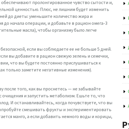
, обеспечивают пролонгированное чувство сытости и,
ельной ценностью. Плюс, не лишним будет изменить
ней до диеты: уменьшите количество жира и
я до начала операции, и добавьте в рацион омега-3
тительные масла), чтобы организму было легче
езопасной, если вы соблюдаете ее не больше 5 дней.
если вы добавите в рацион свежую зелень и семечки,
овии, что вы будете постоянно прислушиваться к
как только заметите негативные изменения).
зу после того, как вы проснетесь — не забывайте
 очищения и запустить метаболизм. Ешьте то, что
олод. И останавливайтесь, когда почувствуете, что вы
 попробуйте смешивать фрукты и экспериментировать
тается манго, а если добавить немного воды и корицы,
Р