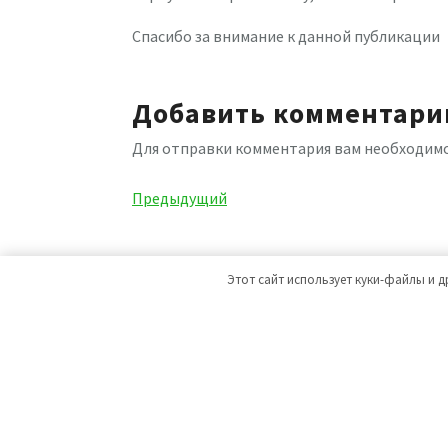
Спасибо за внимание к данной публикации
Добавить комментари
Для отправки комментария вам необходим
Навигация
Предыдущая
Предыдущий
запись
по
записям
Этот сайт использует куки-файлы и д