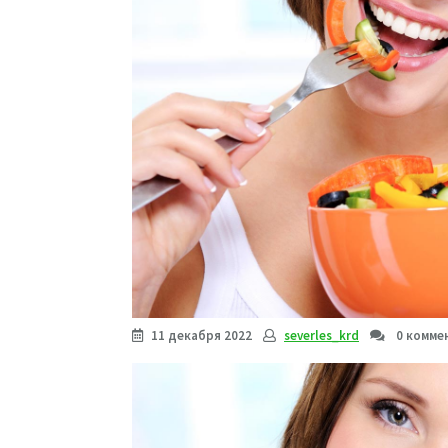
11 декабря 2022
severles_krd
0 комме