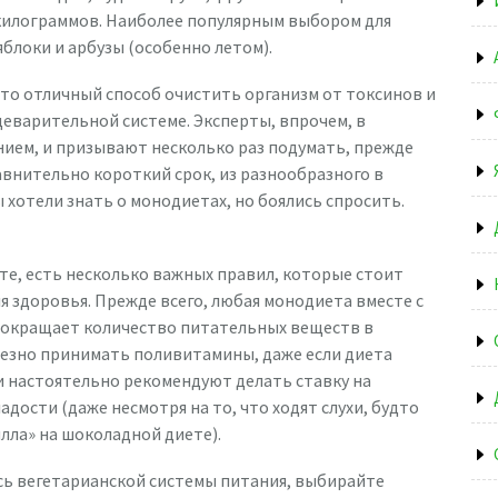
килограммов. Наиболее популярным выбором для
блоки и арбузы (особенно летом).
это отличный способ очистить организм от токсинов и
щеварительной системе. Эксперты, впрочем, в
нием, и призывают несколько раз подумать, прежде
авнительно короткий срок, из разнообразного в
ы хотели знать о монодиетах, но боялись спросить.
е, есть несколько важных правил, которые стоит
 здоровья. Прежде всего, любая монодиета вместе с
сокращает количество питательных веществ в
лезно принимать поливитамины, даже если диета
ги настоятельно рекомендуют делать ставку на
адости (даже несмотря на то, что ходят слухи, будто
лла» на шоколадной диете).
сь вегетарианской системы питания, выбирайте