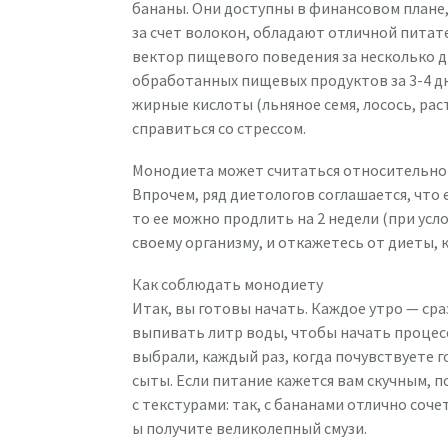
бананы. Они доступны в финансовом плане
за счет волокон, обладают отличной питат
вектор пищевого поведения за несколько д
обработанных пищевых продуктов за 3-4 дн
жирные кислоты (льняное семя, лосось, рас
справиться со стрессом.
Монодиета может считаться относительно б
Впрочем, ряд диетологов соглашается, что 
то ее можно продлить на 2 недели (при усл
своему организму, и откажетесь от диеты, 
Как соблюдать монодиету
Итак, вы готовы начать. Каждое утро — сра
выпивать литр воды, чтобы начать процесс
выбрали, каждый раз, когда почувствуете г
сыты. Если питание кажется вам скучным,
с текстурами: так, с бананами отлично соче
ы получите великолепный смузи.