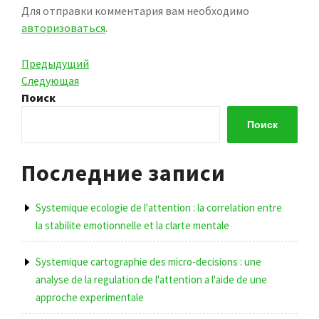
Для отправки комментария вам необходимо
авторизоваться
.
Навигация
Предыдущая
Предыдущий
запись
Следующая
Следующая
по
запись
Поиск
записям
Поиск
Последние записи
Systemique ecologie de l'attention : la correlation entre
la stabilite emotionnelle et la clarte mentale
Systemique cartographie des micro-decisions : une
analyse de la regulation de l'attention a l'aide de une
approche experimentale