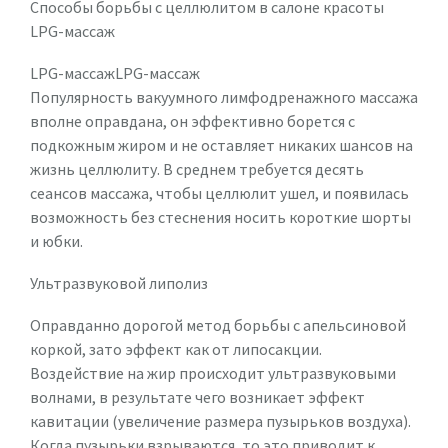
Способы борьбы с целлюлитом в салоне красоты
LPG-массаж
LPG-массажLPG-массаж
Популярность вакуумного лимфодренажного массажа
вполне оправдана, он эффективно борется с
подкожным жиром и не оставляет никаких шансов на
жизнь целлюлиту. В среднем требуется десять
сеансов массажа, чтобы целлюлит ушел, и появилась
возможность без стеснения носить короткие шорты
и юбки.
Ультразвуковой липолиз
Оправданно дорогой метод борьбы с апельсиновой
коркой, зато эффект как от липосакции.
Воздействие на жир происходит ультразвуковыми
волнами, в результате чего возникает эффект
кавитации (увеличение размера пузырьков воздуха).
Когда пузырьки взрываются, то это приводит к